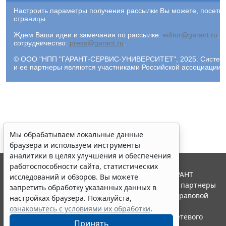
Настроить параметры получения рассылки Вы можете, посети
страницы.
Ждем Ваши идеи и замечания по рассылке:
editor@garant.ru
.
Р
сотрудничество:
press@garant.ru
.
© ООО "НПП "ГАРАНТ-СЕРВИС-УНИВЕРСИТЕТ", 2025. Система Г
и ее партнеры являются участниками Российской ассоциации
Мы обрабатываем локальные данные
браузера и используем инструменты
аналитики в целях улучшения и обеспечения
работоспособности сайта, статистических
© ООО "НПП "ГАРАНТ-СЕРВИС", 2026. Система ГАРАНТ
исследований и обзоров. Вы можете
выпускается с 1990 года. Компания "Гарант" и ее партнеры
запретить обработку указанных данных в
являются участниками Российской ассоциации правовой
настройках браузера. Пожалуйста,
информации ГАРАНТ.
ознакомьтесь с условиями их обработки
.
Портал ГАРАНТ.РУ зарегистрирован в качестве сетевого
Принять