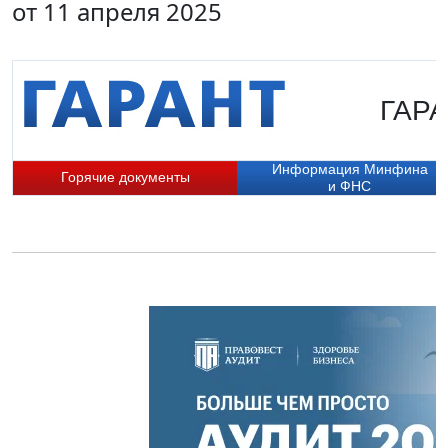
от 11 апреля 2025
ГАРА
Информация Минфина
Горячие документы
и ФНС
П