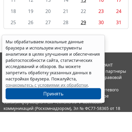
18
19
20
21
22
23
24
25
26
27
28
29
30
31
Мы обрабатываем локальные данные
браузера и используем инструменты
аналитики в целях улучшения и обеспечения
работоспособности сайта, статистических
© ООО "НПП "ГАРАНТ-СЕРВИС", 2026. Система ГАРАНТ
исследований и обзоров. Вы можете
выпускается с 1990 года. Компания "Гарант" и ее партнеры
запретить обработку указанных данных в
являются участниками Российской ассоциации правовой
настройках браузера. Пожалуйста,
информации ГАРАНТ.
ознакомьтесь с условиями их обработки
.
Портал ГАРАНТ.РУ зарегистрирован в качестве сетевого
Принять
издания Федеральной службой по надзору в сфере
связи,информационных технологий и массовых
коммуникаций (Роскомнадзором), Эл № ФС77-58365 от 18
июня 2014 года.
16+