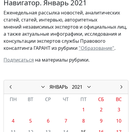
Навигатор. Январь 2021
Еженедельная рассылка новостей, аналитических
статей, статей, интервью, авторитетных
мнений независимых экспертов и официальных лиц,
а также актуальные инфографики, исследования и
консультации экспертов службы Правового
консалтинга ГАРАНТ из рубрики
"Образование"
.
Подписаться
на материалы рубрики.
ЯНВАРЬ
2021
ПН
ВТ
СР
ЧТ
ПТ
СБ
ВС
1
2
3
4
5
6
7
8
9
10
11
12
13
14
15
16
17