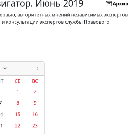
вигатор. Июнь 2019
Архив
нтервью, авторитетных мнений независимых экспертов
я и консультации экспертов службы Правового
ПТ
СБ
ВС
1
2
7
8
9
14
15
16
21
22
23