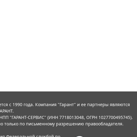
тся с 1990 года. Компания "Гарант" и ее партнеры являются
АРАНТ.
НПП "ГАРАНТ-СЕРВИС" (ИНН 7718013048, ОГРН 1027700495745).
о только по письменному разрешению правообладателя.
ния Федеральной службой по