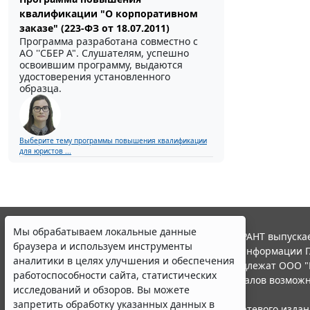
квалификации "О корпоративном
заказе" (223-ФЗ от 18.07.2011)
Программа разработана совместно с
АО ''СБЕР А". Слушателям, успешно
освоившим программу, выдаются
удостоверения установленного
образца.
Выберите тему программы повышения квалификации
для юристов ...
Мы обрабатываем локальные данные
© ООО "НПП "ГАРАНТ-СЕРВИС", 2026. Система ГАРАНТ выпускае
браузера и используем инструменты
участниками Российской ассоциации правовой информации Г
аналитики в целях улучшения и обеспечения
Все права на материалы сайта ГАРАНТ.РУ принадлежат ООО "
работоспособности сайта, статистических
Полное или частичное воспроизведение материалов возможн
исследований и обзоров. Вы можете
Правила использования портала.
запретить обработку указанных данных в
Портал ГАРАНТ.РУ зарегистрирован в качестве сетевого изда