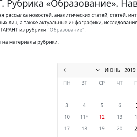
. Рубрика «Образование». На
я рассылка новостей, аналитических статей, статей, и
ых лиц, а также актуальные инфографики, исследовани
 ГАРАНТ из рубрики
"Образование"
.
я
на материалы рубрики.
ИЮНЬ
2019
ПН
ВТ
СР
ЧТ
3
4
5
6
10
11*
12
13
17
18
19
20