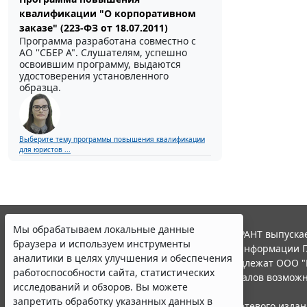
квалификации "О корпоративном
заказе" (223-ФЗ от 18.07.2011)
Программа разработана совместно с
АО ''СБЕР А". Слушателям, успешно
освоившим программу, выдаются
удостоверения установленного
образца.
Выберите тему программы повышения квалификации
для юристов ...
Мы обрабатываем локальные данные
© ООО "НПП "ГАРАНТ-СЕРВИС", 2026. Система ГАРАНТ выпускае
браузера и используем инструменты
участниками Российской ассоциации правовой информации Г
аналитики в целях улучшения и обеспечения
Все права на материалы сайта ГАРАНТ.РУ принадлежат ООО "
работоспособности сайта, статистических
Полное или частичное воспроизведение материалов возможн
исследований и обзоров. Вы можете
Правила использования портала.
запретить обработку указанных данных в
Портал ГАРАНТ.РУ зарегистрирован в качестве сетевого изда