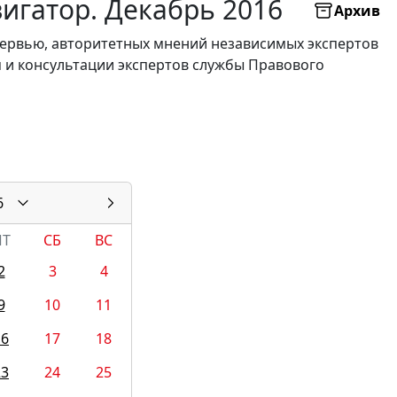
игатор. Декабрь 2016
Архив
нтервью, авторитетных мнений независимых экспертов
я и консультации экспертов службы Правового
6
ПТ
СБ
ВС
2
3
4
9
10
11
16
17
18
23
24
25