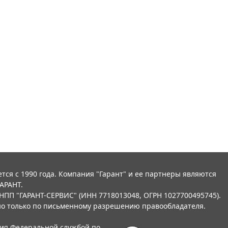
тся с 1990 года. Компания "Гарант" и ее партнеры являются
АРАНТ.
НПП "ГАРАНТ-СЕРВИС" (ИНН 7718013048, ОГРН 1027700495745).
о только по письменному разрешению правообладателя.
ния Федеральной службой по