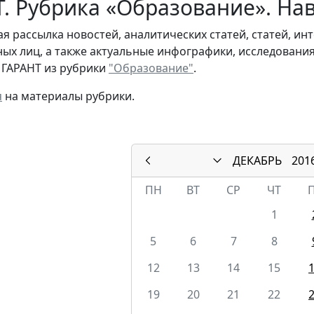
. Рубрика «Образование». Нав
я рассылка новостей, аналитических статей, статей, и
ых лиц, а также актуальные инфографики, исследовани
 ГАРАНТ из рубрики
"Образование"
.
я
на материалы рубрики.
ДЕКАБРЬ
201
ПН
ВТ
СР
ЧТ
1
5
6
7
8
12
13
14
15
19
20
21
22