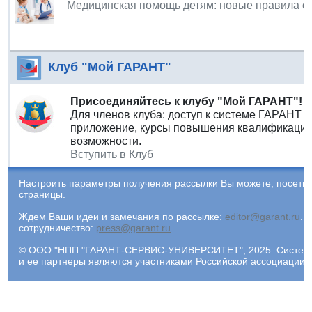
Медицинская помощь детям: новые правила ор
Клуб "Мой ГАРАНТ"
Присоединяйтесь к клубу "Мой ГАРАНТ"!
Для членов клуба: доступ к системе ГАРАНТ 
приложение, курсы повышения квалификации 
возможности.
Вступить в Клуб
Настроить параметры получения рассылки Вы можете, посети
страницы.
Ждем Ваши идеи и замечания по рассылке:
editor@garant.ru
.
Р
сотрудничество:
press@garant.ru
.
© ООО "НПП "ГАРАНТ-СЕРВИС-УНИВЕРСИТЕТ", 2025. Система Г
и ее партнеры являются участниками Российской ассоциации