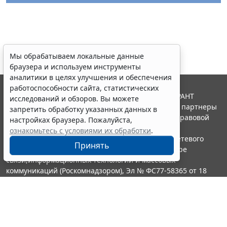
Мы обрабатываем локальные данные
браузера и используем инструменты
аналитики в целях улучшения и обеспечения
работоспособности сайта, статистических
© ООО "НПП "ГАРАНТ-СЕРВИС", 2026. Система ГАРАНТ
исследований и обзоров. Вы можете
выпускается с 1990 года. Компания "Гарант" и ее партнеры
запретить обработку указанных данных в
являются участниками Российской ассоциации правовой
настройках браузера. Пожалуйста,
информации ГАРАНТ.
ознакомьтесь с условиями их обработки
.
Портал ГАРАНТ.РУ зарегистрирован в качестве сетевого
Принять
издания Федеральной службой по надзору в сфере
связи,информационных технологий и массовых
коммуникаций (Роскомнадзором), Эл № ФС77-58365 от 18
июня 2014 года.
16+
Контакты
8-800-200-88-88