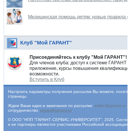
Медицинская помощь детям: новые правила ор
Клуб "Мой ГАРАНТ"
Присоединяйтесь к клубу "Мой ГАРАНТ"!
Для членов клуба: доступ к системе ГАРАНТ 
приложение, курсы повышения квалификации 
возможности.
Вступить в Клуб
Настроить параметры получения рассылки Вы можете, посети
страницы.
Ждем Ваши идеи и замечания по рассылке:
editor@garant.ru
.
Р
сотрудничество:
press@garant.ru
.
© ООО "НПП "ГАРАНТ-СЕРВИС-УНИВЕРСИТЕТ", 2025. Система Г
и ее партнеры являются участниками Российской ассоциации