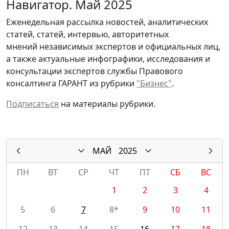
Навигатор. Май 2025
Еженедельная рассылка новостей, аналитических
статей, статей, интервью, авторитетных
мнений независимых экспертов и официальных лиц,
а также актуальные инфографики, исследования и
консультации экспертов службы Правового
консалтинга ГАРАНТ из рубрики
"Бизнес"
.
Подписаться
на материалы рубрики.
МАЙ
2025
ПН
ВТ
СР
ЧТ
ПТ
СБ
ВС
1
2
3
4
5
6
7
8*
9
10
11
12
13
14
15
16
17
18