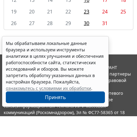
19
20
21
22
23
24
25
26
27
28
29
30
31
Мы обрабатываем локальные данные
браузера и используем инструменты
аналитики в целях улучшения и обеспечения
работоспособности сайта, статистических
© ООО "НПП "ГАРАНТ-СЕРВИС", 2026. Система ГАРАНТ
исследований и обзоров. Вы можете
выпускается с 1990 года. Компания "Гарант" и ее партнеры
запретить обработку указанных данных в
являются участниками Российской ассоциации правовой
настройках браузера. Пожалуйста,
информации ГАРАНТ.
ознакомьтесь с условиями их обработки
.
Портал ГАРАНТ.РУ зарегистрирован в качестве сетевого
Принять
издания Федеральной службой по надзору в сфере
связи,информационных технологий и массовых
коммуникаций (Роскомнадзором), Эл № ФС77-58365 от 18
июня 2014 года.
16+