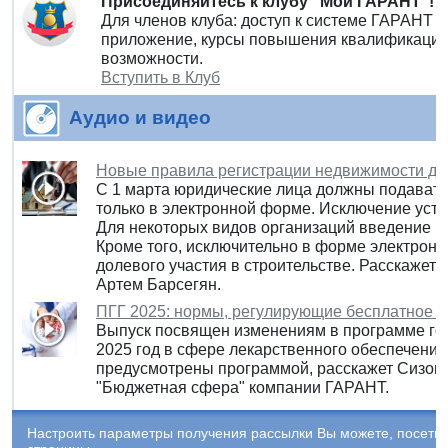
Присоединяйтесь к клубу "Мой ГАРАНТ"!
Для членов клуба: доступ к системе ГАРАНТ 
приложение, курсы повышения квалификации 
возможности.
Вступить в Клуб
Аудио и видео
Новые правила регистрации недвижимости дл
С 1 марта юридические лица должны подават
только в электронной форме. Исключение уста
Для некоторых видов организаций введение но
Кроме того, исключительно в форме электрон
долевого участия в строительстве. Расскажет
Артем Барсегян.
ПГГ 2025: нормы, регулирующие бесплатное л
Выпуск посвящен изменениям в программе го
2025 год в сфере лекарственного обеспечения
предусмотрены программой, расскажет Сизоно
"Бюджетная сфера" компании ГАРАНТ.
Настроить параметры получения рассылки Вы можете, посети