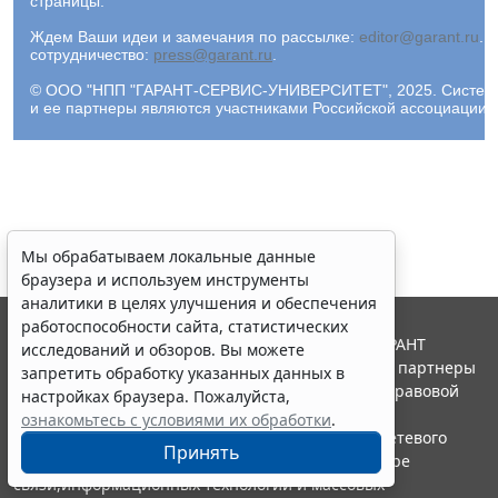
страницы.
Ждем Ваши идеи и замечания по рассылке:
editor@garant.ru
.
Р
сотрудничество:
press@garant.ru
.
© ООО "НПП "ГАРАНТ-СЕРВИС-УНИВЕРСИТЕТ", 2025. Система Г
и ее партнеры являются участниками Российской ассоциации
Мы обрабатываем локальные данные
браузера и используем инструменты
аналитики в целях улучшения и обеспечения
работоспособности сайта, статистических
© ООО "НПП "ГАРАНТ-СЕРВИС", 2026. Система ГАРАНТ
исследований и обзоров. Вы можете
выпускается с 1990 года. Компания "Гарант" и ее партнеры
запретить обработку указанных данных в
являются участниками Российской ассоциации правовой
настройках браузера. Пожалуйста,
информации ГАРАНТ.
ознакомьтесь с условиями их обработки
.
Портал ГАРАНТ.РУ зарегистрирован в качестве сетевого
Принять
издания Федеральной службой по надзору в сфере
связи,информационных технологий и массовых