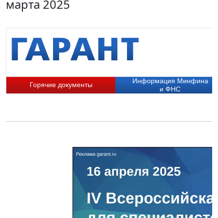
марта 2025
Информация Минфина
Горячие документы
и ФНС
П