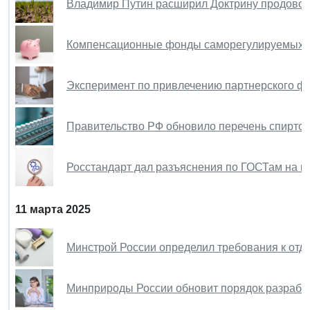
Владимир Путин расширил Доктрину продовол
Компенсационные фонды саморегулируемых о
Эксперимент по привлечению партнерского ф
Правительство РФ обновило перечень спирто
Росстандарт дал разъяснения по ГОСТам на п
11 марта 2025
Минстрой России определил требования к отд
Минприроды России обновит порядок разработ