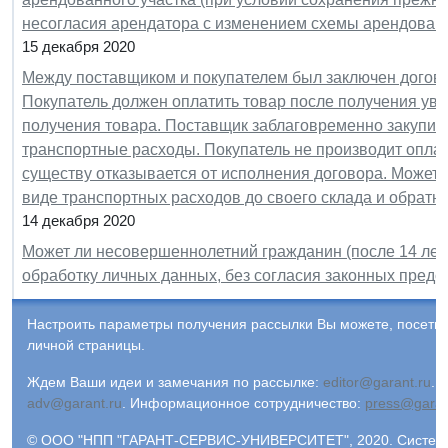
несогласия арендатора с изменением схемы арендован
15 декабря 2020
Между поставщиком и покупателем был заключен догово
Покупатель должен оплатить товар после получения увед
получения товара. Поставщик заблаговременно закупил 
транспортные расходы. Покупатель не производит оплату
существу отказывается от исполнения договора. Может л
виде транспортных расходов до своего склада и обратн
14 декабря 2020
Может ли несовершеннолетний гражданин (после 14 лет)
обработку личных данных, без согласия законных предс
Настроить параметры получения рассылки Вы можете, посети
личной страницы.
Ждем Ваши идеи и замечания по рассылке:
editor@garant.ru
.
Р
adv@garant.ru
.
Информационное сотрудничество:
press@garan
© ООО "НПП "ГАРАНТ-СЕРВИС-УНИВЕРСИТЕТ", 2020. Система 