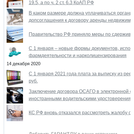
19.5, а по ч. 2 ст. 6.3 КоАП РФ
В каком размере должна уплачиваться органи
допсоглашения к договору аренды недвижимо
Правительство РФ приняло меры по сдержива
С 1 января – новые формы документов, испо
фармдеятельности и нарколицензирования
14 декабря 2020
С 1 января 2021 года плата за выписку из рее
руб.
Заключение договора ОСАГО в электронной фо
иностранными водительскими удостоверения
КС РФ вновь отказался рассмотреть жалобу о