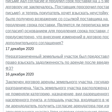
письме дал согласие и продлил срок поставки на 1,5 ме
договору не заключалось. Поставщик просрочил поставки
письме), и теперь покупатель хочет взыскать неустойку 
было получено возражение со ссылкой поставщика на пи
продление срока поставки. Является ли переписка межд
согласия) основанием для продления срока поставки, п
предусмотрено, что внесение изменений в договор пост
дополнительного соглашения?
17 декабря 2020
Неразграниченный земельный участок был предоставле
право взыскать задолженность по аренде после введени
ФЗ?
16 декабря 2020
Заключен договор аренды земельного участка, государс
разграничена. Часть земельного участка расположена в 
не поменяли категорию, назначение, вид разрешенного 
населенного пункта, и площадь участка, входящего в че
ли арендодатель получить согласие арендатора при изм
арендованного участка (при условии сохранения прежни