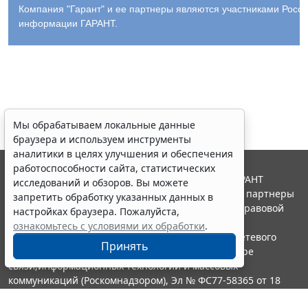
Компания "Гарант" и ее партнеры являются участниками Росс
информации ГАРАНТ.
Мы обрабатываем локальные данные
браузера и используем инструменты
аналитики в целях улучшения и обеспечения
работоспособности сайта, статистических
© ООО "НПП "ГАРАНТ-СЕРВИС", 2026. Система ГАРАНТ
исследований и обзоров. Вы можете
выпускается с 1990 года. Компания "Гарант" и ее партнеры
запретить обработку указанных данных в
являются участниками Российской ассоциации правовой
настройках браузера. Пожалуйста,
информации ГАРАНТ.
ознакомьтесь с условиями их обработки
.
Портал ГАРАНТ.РУ зарегистрирован в качестве сетевого
Принять
издания Федеральной службой по надзору в сфере
связи,информационных технологий и массовых
коммуникаций (Роскомнадзором), Эл № ФС77-58365 от 18
июня 2014 года.