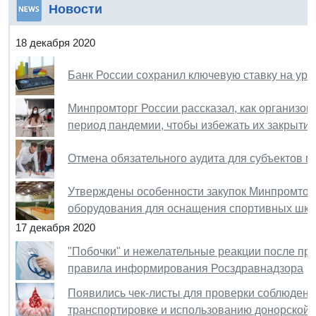
Новости
18 декабря 2020
Банк России сохранил ключевую ставку на уро
Минпромторг России рассказал, как организов
период пандемии, чтобы избежать их закрытия
Отмена обязательного аудита для субъектов м
Утверждены особенности закупок Минпромторг
оборудования для оснащения спортивных шко
17 декабря 2020
"Побочки" и нежелательные реакции после при
правила информирования Росздравнадзора
Появились чек-листы для проверки соблюдения
транспортировке и использованию донорской 