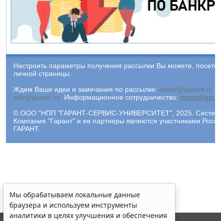
Настроить параметры получения рассылки Вы можете, посети
личной страницы.
Ждем Ваши идеи и замечания по рассылке:
editor@garant.ru
.
Р
adv@garant.ru
.
Информационное сотрудничество:
press@garan
© ООО "НПП "ГАРАНТ-СЕРВИС-УНИВЕРСИТЕТ", 2025. Система 
Компания "Гарант" и ее партнеры являются участниками Рос
ГАРАНТ.
Мы обрабатываем локальные данные
браузера и используем инструменты
аналитики в целях улучшения и обеспечения