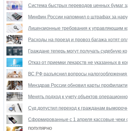
Система быстрых переводов ценных бумаг зара
Минфин России напомнил о штрафах за наруш
Лицензионные требования к управляющим ком
Расходы на проезд и провоз багажа хотят опл
Граждане теперь могут получать судебную кор
Отказ от приемки лекарств не указанных в кон
ВС РФ разъяснил вопросы налогообложения к
Минздрав России обновил карты профилактич
Менять подход к учету объектов операционно
Суд допустил переход к гражданам выморочно
Сформированные с 1 апреля кассовые чеки с
ПОПУЛЯРНО