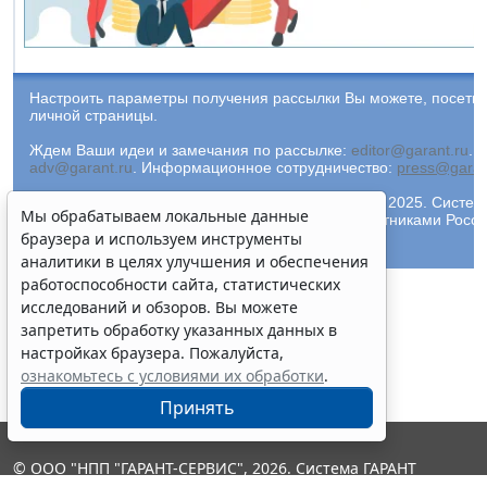
Настроить параметры получения рассылки Вы можете, посети
личной страницы.
Ждем Ваши идеи и замечания по рассылке:
editor@garant.ru
.
Р
adv@garant.ru
.
Информационное сотрудничество:
press@garan
© ООО "НПП "ГАРАНТ-СЕРВИС-УНИВЕРСИТЕТ", 2025. Система 
Мы обрабатываем локальные данные
Компания "Гарант" и ее партнеры являются участниками Рос
ГАРАНТ.
браузера и используем инструменты
аналитики в целях улучшения и обеспечения
работоспособности сайта, статистических
исследований и обзоров. Вы можете
запретить обработку указанных данных в
настройках браузера. Пожалуйста,
ознакомьтесь с условиями их обработки
.
Принять
© ООО "НПП "ГАРАНТ-СЕРВИС", 2026. Система ГАРАНТ