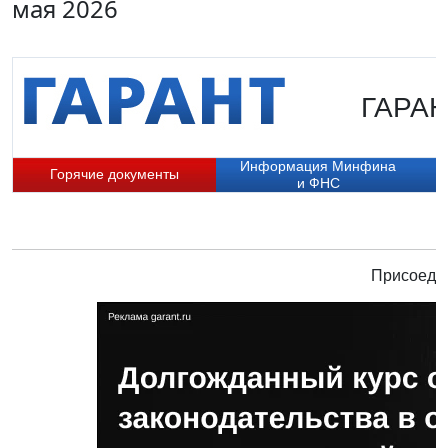
мая 2026
ГАРАНТ
Информация Минфина
Горячие документы
и ФНС
Присоедин