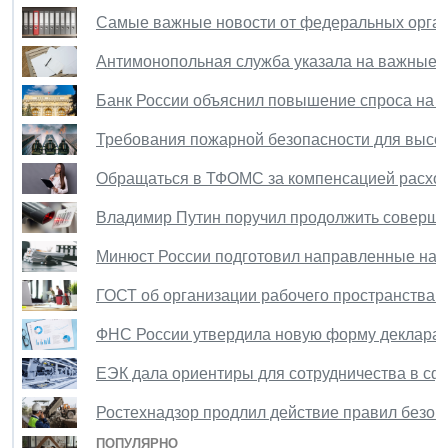
Самые важные новости от федеральных органо
Антимонопольная служба указала на важные н
Банк России объяснил повышение спроса на 
Требования пожарной безопасности для высотн
Обращаться в ТФОМС за компенсацией расходо
Владимир Путин поручил продолжить соверше
Минюст России подготовил направленные на 
ГОСТ об организации рабочего пространства на
ФНС России утвердила новую форму декларац
ЕЭК дала ориентиры для сотрудничества в сф
Ростехнадзор продлил действие правил безоп
ПОПУЛЯРНО