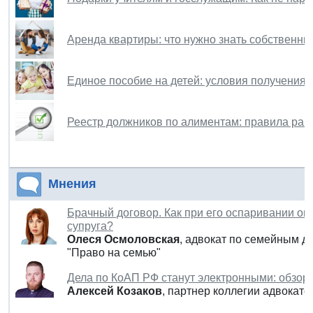
Аренда квартиры: что нужно знать собственни
Единое пособие на детей: условия получения 
Реестр должников по алиментам: правила раб
Мнения
Брачный договор. Как при его оспаривании о
супруга?
Олеся Осмоловская
, адвокат по семейным д
"Право на семью"
Дела по КоАП РФ станут электронными: обзор
Алексей Козаков
, партнер коллегии адвокато