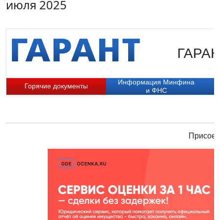
июля 2025
ГАРАНТ
Информация Минфина
Горячие документы
и ФНС
Присоед