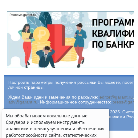
Настроить параметры получения рассылки Вы можете, посети
личной страницы.
Ждем Ваши идеи и замечания по рассылке:
editor@garant.ru
.
Р
adv@garant.ru
.
Информационное сотрудничество:
press@garan
© ООО "НПП "ГАРАНТ-СЕРВИС-УНИВЕРСИТЕТ", 2025. Система 
Мы обрабатываем локальные данные
Компания "Гарант" и ее партнеры являются участниками Рос
ГАРАНТ.
браузера и используем инструменты
аналитики в целях улучшения и обеспечения
работоспособности сайта, статистических