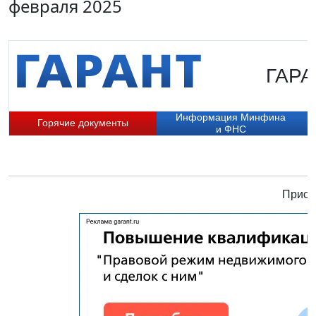
февраля 2025
ГАРА
Информация Минфина
Горячие документы
и ФНС
Присо