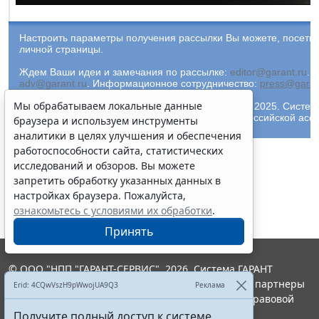
Настроить параметры получения рассылки Вы можете, посети
личной страницы.
Ждем Ваши идеи и замечания по рассылке:
editor@garant.ru
.
Р
adv@garant.ru
.
Информационное сотрудничество:
press@garan
Мы обрабатываем локальные данные
© ООО "НПП "ГАРАНТ-СЕРВИС-УНИВЕРСИТЕТ", 2025. Система 
"Гарант" и ее партнеры являются участниками Российской ас
браузера и используем инструменты
аналитики в целях улучшения и обеспечения
работоспособности сайта, статистических
исследований и обзоров. Вы можете
запретить обработку указанных данных в
настройках браузера. Пожалуйста,
ознакомьтесь с условиями их обработки
.
Принять
© ООО "НПП "ГАРАНТ-СЕРВИС", 2026. Система ГАРАНТ
выпускается с 1990 года. Компания "Гарант" и ее партнеры
Erid: 4CQwVszH9pWwojUA9Q3
Реклама
являются участниками Российской ассоциации правовой
информации ГАРАНТ.
Получите полный доступ к системе