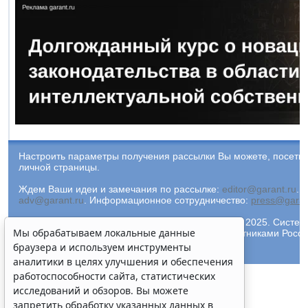
Настроить параметры получения рассылки Вы можете, посети
личной страницы.
Ждем Ваши идеи и замечания по рассылке:
editor@garant.ru
.
Р
adv@garant.ru
.
Информационное сотрудничество:
press@garan
© ООО "НПП "ГАРАНТ-СЕРВИС-УНИВЕРСИТЕТ", 2025. Система 
Мы обрабатываем локальные данные
Компания "Гарант" и ее партнеры являются участниками Рос
ГАРАНТ.
браузера и используем инструменты
аналитики в целях улучшения и обеспечения
работоспособности сайта, статистических
исследований и обзоров. Вы можете
запретить обработку указанных данных в