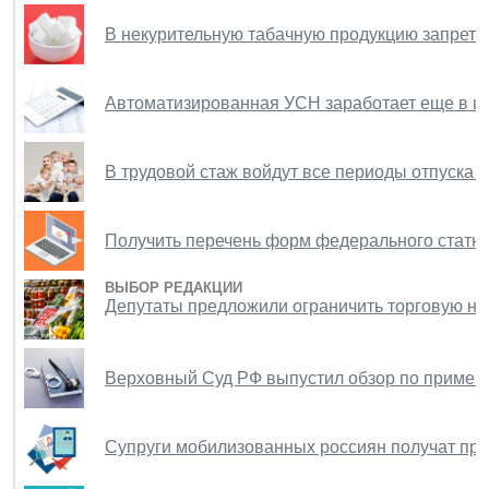
В некурительную табачную продукцию запретил
Автоматизированная УСН заработает еще в ше
В трудовой стаж войдут все периоды отпуска п
Получить перечень форм федерального статн
ВЫБОР РЕДАКЦИИ
Депутаты предложили ограничить торговую на
Верховный Суд РФ выпустил обзор по примен
Супруги мобилизованных россиян получат пре