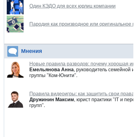
Один КЭДО для всех юрлиц компании
Пародия как производное или оригинальное п
Мнения
Новые правила разводов: почему хорошая ин
Емельянова
Анна
, руководитель семейной и
группы "Ком-Юнити".
Правила видеоигры: как защитить свои права 
Дружинин Максим
, юрист практики "IТ и пе
групп".