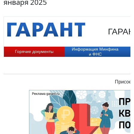
января 2025
ГАРАНТ
Информация Минфина
Горячие документы
и ФНС
Присоед