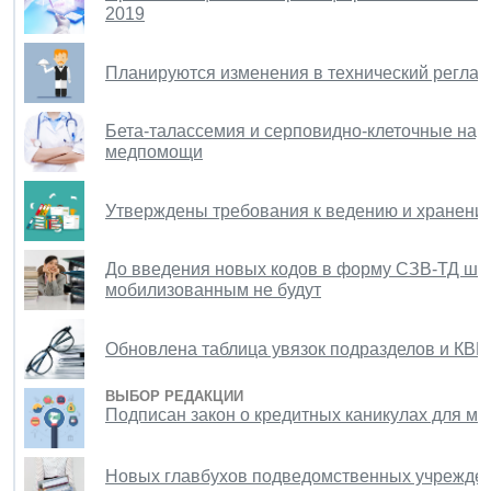
2019
Планируются изменения в технический реглам
Бета-талассемия и серповидно-клеточные нар
медпомощи
Утверждены требования к ведению и хранению
До введения новых кодов в форму СЗВ-ТД штр
мобилизованным не будут
Обновлена таблица увязок подразделов и КВР
ВЫБОР РЕДАКЦИИ
Подписан закон о кредитных каникулах для 
Новых главбухов подведомственных учрежден