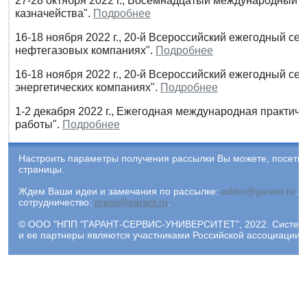
27-28 октября 2022 г., Восемнадцатый международный
казначейства".
Подробнее
16-18 ноября 2022 г., 20-й Всероссийский ежегодный се
нефтегазовых компаниях".
Подробнее
16-18 ноября 2022 г., 20-й Всероссийский ежегодный се
энергетических компаниях".
Подробнее
1-2 декабря 2022 г., Ежегодная международная практич
работы".
Подробнее
Настроить параметры получения рассылки Вы можете, посети
страницы.
Ждем Ваши идеи и замечания по рассылке:
editor@garant.ru
.
Р
сотрудничество:
press@garant.ru
.
© ООО "НПП "ГАРАНТ-СЕРВИС-УНИВЕРСИТЕТ", 2022. Система Г
и ее партнеры являются участниками Российской ассоциации