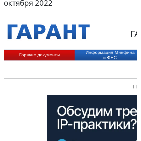
октября 2022
ГА
Информация Минфина
Горячие документы
и ФНС
При