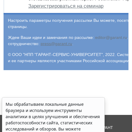
Зарегистрироваться на семинар
Настроить параметры получения рассылки Вы можете, посети
страницы.
Ждем Ваши идеи и замечания по рассылке:
editor@garant.ru
.
Р
сотрудничество:
press@garant.ru
.
© ООО "НПП "ГАРАНТ-СЕРВИС-УНИВЕРСИТЕТ", 2022. Система Г
и ее партнеры являются участниками Российской ассоциации
Мы обрабатываем локальные данные
браузера и используем инструменты
аналитики в целях улучшения и обеспечения
работоспособности сайта, статистических
© ООО "НПП "ГАРАНТ-СЕРВИС", 2026. Система ГАРАНТ
исследований и обзоров. Вы можете