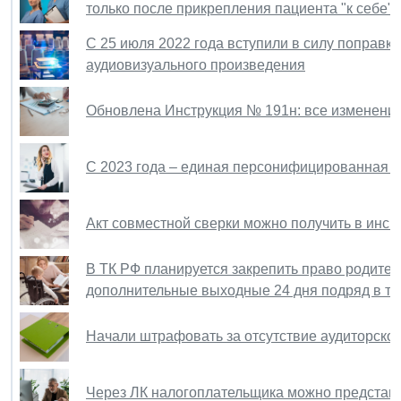
только после прикрепления пациента "к себе"
С 25 июля 2022 года вступили в силу поправк
аудиовизуального произведения
Обновлена Инструкция № 191н: все изменения 
С 2023 года – единая персонифицированная о
Акт совместной сверки можно получить в инспе
В ТК РФ планируется закрепить право родител
дополнительные выходные 24 дня подряд в те
Начали штрафовать за отсутствие аудиторског
Через ЛК налогоплательщика можно представл