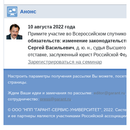
Анонс
10 августа 2022 года
Примите участие во Всероссийском спутнико
обязательств: изменение законодательства
Сергей Васильевич
, д. ю. н., судья Высшег
отставке, заслуженный юрист Российской Фед
Зарегистрироваться на семинар
Настроить параметры получения рассылки Вы можете, посети
страницы.
Ждем Ваши идеи и замечания по рассылке:
editor@garant.ru
.
Р
сотрудничество:
press@garant.ru
.
© ООО "НПП "ГАРАНТ-СЕРВИС-УНИВЕРСИТЕТ", 2022. Система Г
и ее партнеры являются участниками Российской ассоциации