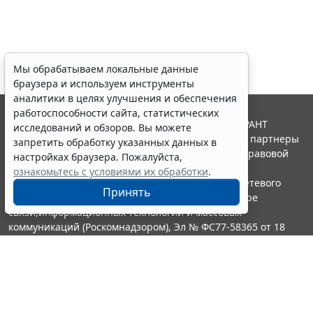
Мы обрабатываем локальные данные
браузера и используем инструменты
аналитики в целях улучшения и обеспечения
работоспособности сайта, статистических
© ООО "НПП "ГАРАНТ-СЕРВИС", 2026. Система ГАРАНТ
исследований и обзоров. Вы можете
выпускается с 1990 года. Компания "Гарант" и ее партнеры
запретить обработку указанных данных в
являются участниками Российской ассоциации правовой
настройках браузера. Пожалуйста,
информации ГАРАНТ.
ознакомьтесь с условиями их обработки
.
Портал ГАРАНТ.РУ зарегистрирован в качестве сетевого
Принять
издания Федеральной службой по надзору в сфере
связи,информационных технологий и массовых
коммуникаций (Роскомнадзором), Эл № ФС77-58365 от 18
июня 2014 года.
16+
Контакты
8-800-200-88-88