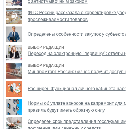
с антиотмывочным законом
ФНС России рассказала о корректировке увед
прослеживаемости товаров
Определены особенности закупок у субъектов
ВЫБОР РЕДАКЦИИ
Переход на электронную "первичку": ответы н
ВЫБОР РЕДАКЦИИ
Минпромторг России: бизнес получит доступ к
Расширен функционал личного кабинета нало
Нормы об уплате взносов на капремонт для м
правила будут иметь обратную силу
Определен срок представления госслужащими
получения ими денежных средств