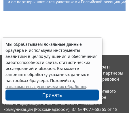
и ее партнеры являются участниками Российской ассоциации
Мы обрабатываем локальные данные
браузера и используем инструменты
аналитики в целях улучшения и обеспечения
работоспособности сайта, статистических
© ООО "НПП "ГАРАНТ-СЕРВИС", 2026. Система ГАРАНТ
исследований и обзоров. Вы можете
выпускается с 1990 года. Компания "Гарант" и ее партнеры
запретить обработку указанных данных в
являются участниками Российской ассоциации правовой
настройках браузера. Пожалуйста,
информации ГАРАНТ.
ознакомьтесь с условиями их обработки
.
Портал ГАРАНТ.РУ зарегистрирован в качестве сетевого
Принять
издания Федеральной службой по надзору в сфере
связи,информационных технологий и массовых
коммуникаций (Роскомнадзором), Эл № ФС77-58365 от 18
июня 2014 года.
16+