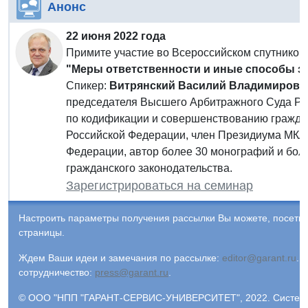
Анонс
22 июня 2022 года
Примите участие во Всероссийском спутнико
"Меры ответственности и иные способы з
Спикер:
Витрянский Василий Владимирови
председателя Высшего Арбитражного Суда Рос
по кодификации и совершенствованию граждан
Российской Федерации, член Президиума МКА
Федерации, автор более 30 монографий и бол
гражданского законодательства.
Зарегистрироваться на семинар
Настроить параметры получения рассылки Вы можете, посети
страницы.
Ждем Ваши идеи и замечания по рассылке:
editor@garant.ru
.
Р
сотрудничество:
press@garant.ru
.
© ООО "НПП "ГАРАНТ-СЕРВИС-УНИВЕРСИТЕТ", 2022. Система Г