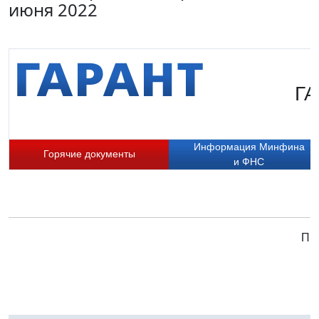
июня 2022
ГА
Информация Минфина
Горячие документы
и ФНС
При