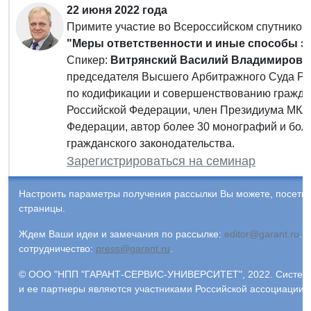
22 июня 2022 года
Примите участие во Всероссийском спутнико
"Меры ответственности и иные способы з
Спикер:
Витрянский Василий Владимирови
председателя Высшего Арбитражного Суда Рос
по кодификации и совершенствованию граждан
Российской Федерации, член Президиума МКА
Федерации, автор более 30 монографий и бол
гражданского законодательства.
Зарегистрироваться на семинар
Настроить параметры получения рассылки Вы можете, посети
страницы.
Ждем Ваши идеи и замечания по рассылке:
editor@garant.ru
.
Р
сотрудничество:
press@garant.ru
.
© ООО "НПП "ГАРАНТ-СЕРВИС-УНИВЕРСИТЕТ", 2022. Система Г
и ее партнеры являются участниками Российской ассоциации