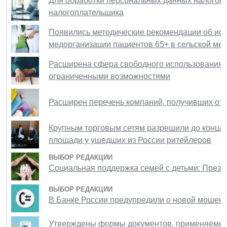
Для обработки персональных данных налоговы
налогоплательщика
Появились методические рекомендации об исп
медорганизации пациентов 65+ в сельской мес
Расширена сфера свободного использования п
ограниченными возможностями
Расширен перечень компаний, получивших отс
Крупным торговым сетям разрешили до конца 
площади у ушедших из России ритейлеров
ВЫБОР РЕДАКЦИИ
Социальная поддержка семей с детьми: Прези
ВЫБОР РЕДАКЦИИ
В Банке России предупредили о новой мошенн
Утверждены формы документов, применяемые 