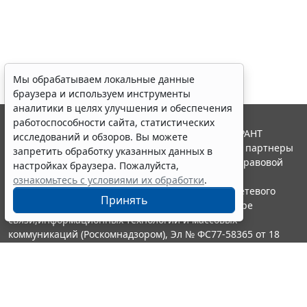
Мы обрабатываем локальные данные
браузера и используем инструменты
аналитики в целях улучшения и обеспечения
работоспособности сайта, статистических
© ООО "НПП "ГАРАНТ-СЕРВИС", 2026. Система ГАРАНТ
исследований и обзоров. Вы можете
выпускается с 1990 года. Компания "Гарант" и ее партнеры
запретить обработку указанных данных в
являются участниками Российской ассоциации правовой
настройках браузера. Пожалуйста,
информации ГАРАНТ.
ознакомьтесь с условиями их обработки
.
Портал ГАРАНТ.РУ зарегистрирован в качестве сетевого
Принять
издания Федеральной службой по надзору в сфере
связи,информационных технологий и массовых
коммуникаций (Роскомнадзором), Эл № ФС77-58365 от 18
июня 2014 года.
16+
Контакты
8-800-200-88-88