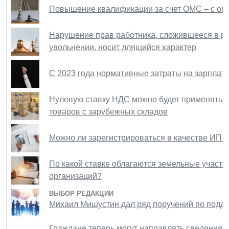
Повышение квалификации за счет ОМС – с ог
Нарушение прав работника, сложившееся в ре
увольнении, носит длящийся характер
С 2023 года нормативные затраты на зарплату
Нулевую ставку НДС можно будет применять 
товаров с зарубежных складов
Можно ли зарегистрироваться в качестве ИП 
По какой ставке облагаются земельные участ
организаций?
ВЫБОР РЕДАКЦИИ
Михаил Мишустин дал ряд поручений по подд
Граждане теперь могут направлять сведения 