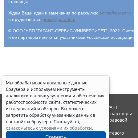
страницы.
Ждем Ваши идеи и замечания по рассылке:
editor@garant.ru
.
Р
сотрудничество:
press@garant.ru
.
© ООО "НПП "ГАРАНТ-СЕРВИС-УНИВЕРСИТЕТ", 2022. Система Г
и ее партнеры являются участниками Российской ассоциации
Мы обрабатываем локальные данные
браузера и используем инструменты
аналитики в целях улучшения и обеспечения
работоспособности сайта, статистических
© ООО "НПП "ГАРАНТ-СЕРВИС", 2026. Система ГАРАНТ
исследований и обзоров. Вы можете
выпускается с 1990 года. Компания "Гарант" и ее партнеры
запретить обработку указанных данных в
являются участниками Российской ассоциации правовой
настройках браузера. Пожалуйста,
информации ГАРАНТ.
ознакомьтесь с условиями их обработки
.
Портал ГАРАНТ.РУ зарегистрирован в качестве сетевого
Принять