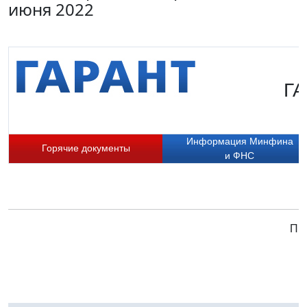
июня 2022
ГА
Информация Минфина
Горячие документы
и ФНС
При