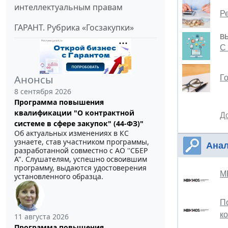
интеллектуальным правам
Р
ГАРАНТ. Рубрика «Госзакупки»
В
С 
Анонсы
Г
8 сентября 2026
Программа повышения
квалификации "О контрактной
Д
системе в сфере закупок" (44-ФЗ)"
Об актуальных изменениях в КС
узнаете, став участником программы,
Анал
разработанной совместно с АО ''СБЕР
А". Слушателям, успешно освоившим
программу, выдаются удостоверения
М
установленного образца.
П
к
11 августа 2026
Программа повышения