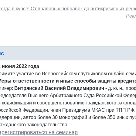
сегда в курсе! От правовых поправок до антикризисных ре
Рек
нс
2 июня 2022 года
римите участие во Всероссийском спутниковом онлайн-сем
Меры ответственности и иные способы защиты кредит
пикер:
Витрянский Василий Владимирович
- д. ю. н., пр
редседателя Высшего Арбитражного Суда Российской Федер
о кодификации и совершенствованию гражданского законод
оссийской Федерации, член Президиума МКАС при ТПП РФ,
едерации, автор более 30 монографий и более 350 иных пу
ражданского законодательства.
арегистрироваться на семинар