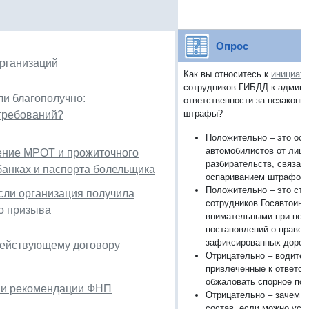
Опрос
организаций
Как вы относитесь к
инициат
сотрудников ГИБДД к админи
и благополучно:
ответственности за незаконн
штрафы?
требований?
Положительно – это ос
автомобилистов от лиш
чение МРОТ и прожиточного
разбирательств, связан
анках и паспорта болельщика
оспариванием штрафов
Положительно – это ст
если организация получила
сотрудников Госавтоинс
о призыва
внимательными при под
постановлений о правон
зафиксированных доро
 действующему договору
Отрицательно – водител
привлеченные к ответст
обжаловать спорное по
и и рекомендации ФНП
Отрицательно – зачем в
состав, если можно уси