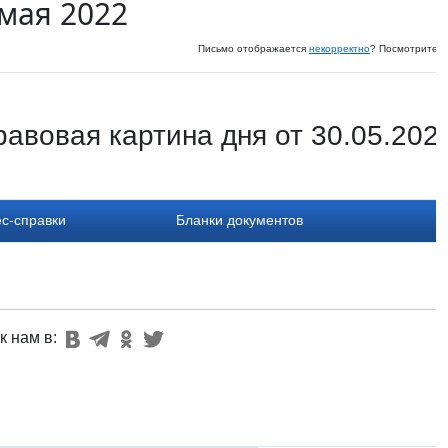
 мая 2022
Письмо отображается
некорректно
? Посмотрите и
авовая картина дня от 30.05.202
с-справки
Бланки документов
к нам в: