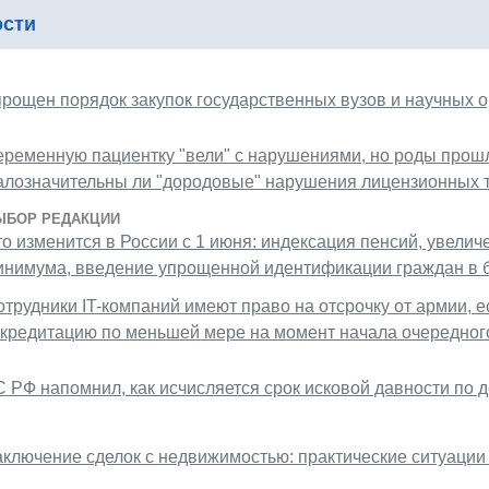
ости
прощен порядок закупок государственных вузов и научных 
еременную пациентку "вели" с нарушениями, но роды прошл
алозначительны ли "дородовые" нарушения лицензионных 
ЫБОР РЕДАКЦИИ
то изменится в России с 1 июня: индексация пенсий, увели
инимума, введение упрощенной идентификации граждан в б
отрудники IT-компаний имеют право на отсрочку от армии, 
ккредитацию по меньшей мере на момент начала очередног
С РФ напомнил, как исчисляется срок исковой давности по
аключение сделок с недвижимостью: практические ситуаци