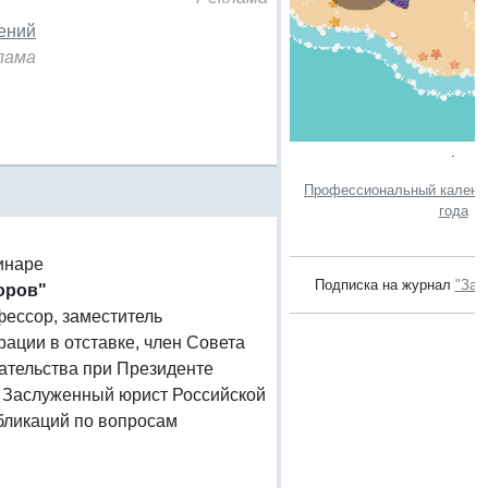
шений
лама
.
Профессиональный календа
года
инаре
Подписка на журнал
"Зак
оров"
офессор, заместитель
ации в отставке, член Совета
ательства при Президенте
 Заслуженный юрист Российской
бликаций по вопросам