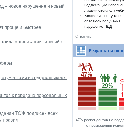
надлежащим исполнени
од – новое нарушение и новый
лицами своих служебны
Безразлично – у меня н
опасаюсь получения шт
нарушение ПДД
ет проще и быстрее
Ответить
стоила организации санкций с
Результаты опро
 сферы
документами и содержащимися
ентов к передаче персональных
оздании ТСЖ подписей всех
м правил
47% респондентов не поддер
о прекращении исполне