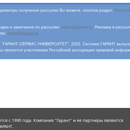
араметры получения рассылки Вы можете, посетив раздел
"Рассыл
деи и замечания по рассылке:
editor@garant.ru
.
Реклама в рассыл
тво:
press@garant.ru
.
"ГАРАНТ-СЕРВИС-УНИВЕРСИТЕТ", 2022. Система ГАРАНТ выпускает
ры являются участниками Российской ассоциации правовой инфор
тся с 1990 года. Компания "Гарант" и ее партнеры являются
АРАНТ.