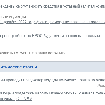
езиденты смогут вносить средства в уставный капитал комп
ЫБОР РЕДАКЦИИ
1 декабря 2022 года физлица смогут вставать на налоговый
осреестр объектов НВОС будут вести по новым правилам
обавить ГАРАНТ.РУ в ваши источники
итические статьи
БМ проводит предэкспертизу для получения гранта по общ
Рек
омощь и поддержка малому бизнесу Москвы: с начала года о
онсультаций в МБМ