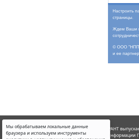
Настроить п
страницы.
Ждем Ваши и
сотрудничес
© ООО "НПП 
и ее партне
Мы обрабатываем локальные данные
© ООО "НПП "ГАРАНТ-СЕРВИС", 2026. Система ГАРАНТ выпускае
браузера и используем инструменты
участниками Российской ассоциации правовой информации Г