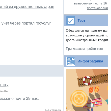
вынесенных после 16 ма
аний из дружественных стран
постановлений
Тест
 учет через портал госуслуг
Облагаются ли налогом на п
возникшие у организаций при
долга иностранными кредитор
Приглашаем пройти тест
Инфографика
епиту
лама
казано почти 39 тыс.
Реклама