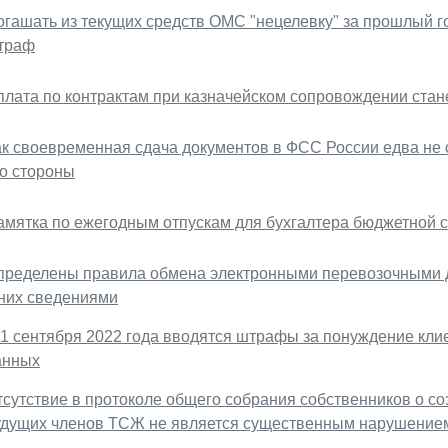
огашать из текущих средств ОМС "нецелевку" за прошлый г
траф
плата по контрактам при казначейском сопровождении стан
ак своевременная сдача документов в ФСС России едва не 
го стороны
амятка по ежегодным отпускам для бухгалтера бюджетной
пределены правила обмена электронными перевозочными 
 них сведениями
 1 сентября 2022 года вводятся штрафы за понуждение кли
анных
тсутствие в протоколе общего собрания собственников о с
удущих членов ТСЖ не является существенным нарушение