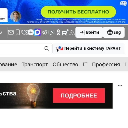
м
Войти
Eng
Перейти в систему ГАРАНТ
ование
Транспорт
Общество
IT
Профессия
П