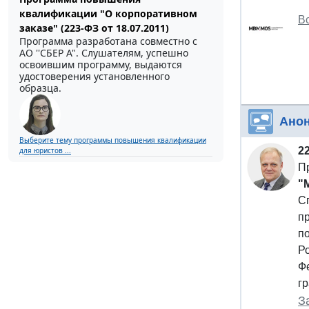
квалификации "О корпоративном
В
заказе" (223-ФЗ от 18.07.2011)
Программа разработана совместно с
АО ''СБЕР А". Слушателям, успешно
освоившим программу, выдаются
удостоверения установленного
образца.
Ано
Выберите тему программы повышения квалификации
2
для юристов ...
П
"
С
п
п
Р
Ф
г
З