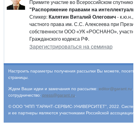
Примите участие во Всероссийском спутнико
"Распоряжение правами на интеллектуаль
Спикер:
Калятин Виталий Олегович
- к.ю.н.
частного права им. С.С. Алексеева при Прези
собственности ООО «УК «РОСНАНО», участник 
Гражданского кодекса РФ.
Зарегистрироваться на семинар
Настроить параметры получения рассылки Вы можете, посети
страницы.
Ждем Ваши идеи и замечания по рассылке:
editor@garant.ru
.
Р
сотрудничество:
press@garant.ru
.
© ООО "НПП "ГАРАНТ-СЕРВИС-УНИВЕРСИТЕТ", 2022. Система Г
и ее партнеры являются участниками Российской ассоциации