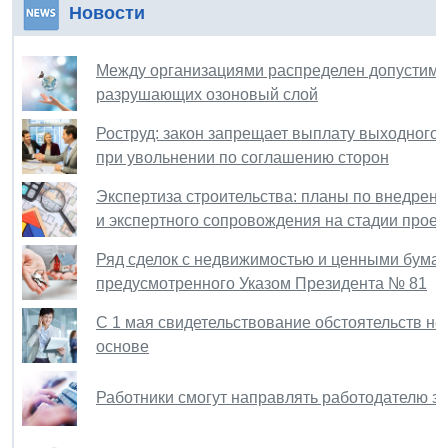
Новости
Между организациями распределен допустимы
разрушающих озоновый слой
Роструд: закон запрещает выплату выходного 
при увольнении по соглашению сторон
Экспертиза строительства: планы по внедрени
и экспертного сопровождения на стадии прое
Ряд сделок с недвижимостью и ценными бумаг
предусмотренного Указом Президента № 81
С 1 мая свидетельствование обстоятельств н
основе
Работники смогут направлять работодателю за