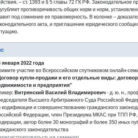
йствия, – ст. 1393 и § 5 главы 72 ГК РФ. Законодательное
сугубляет противоречивость общих норм и норм, установле
тавит под сомнение ее правомерность. В колонке – доказат
аконодательного акта, и приглашение юридического сообще
итуацию.
нс
6 января 2022 года
римите участие во Всероссийском спутниковом онлайн-сем
Договор купли-продажи и его отдельные виды: догово
едвижимости и предприятия"
пикер:
Витрянский Василий Владимирович
- д. ю. н., пр
редседателя Высшего Арбитражного Суда Российской Федер
о кодификации и совершенствованию гражданского законод
оссийской Федерации, член Президиума МКАС при ТПП РФ,
едерации, автор более 30 монографий и более 350 иных пу
ражданского законодательства
арегистрироваться на семинар