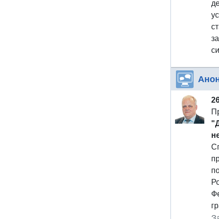
де
у
с
з
с
Ано
2
П
"
н
С
п
п
Р
Ф
г
З