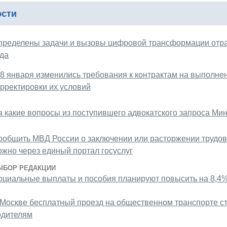
ости
пределены задачи и вызовы цифровой трансформации отра
ода
 8 января изменились требования к контрактам на выполнен
орректировки их условий
а какие вопросы из поступившего адвокатского запроса Ми
ообщить МВД России о заключении или расторжении трудов
ожно через единый портал госуслуг
ЫБОР РЕДАКЦИИ
оциальные выплаты и пособия планируют повысить на 8,4
 Москве бесплатный проезд на общественном транспорте с
одителям