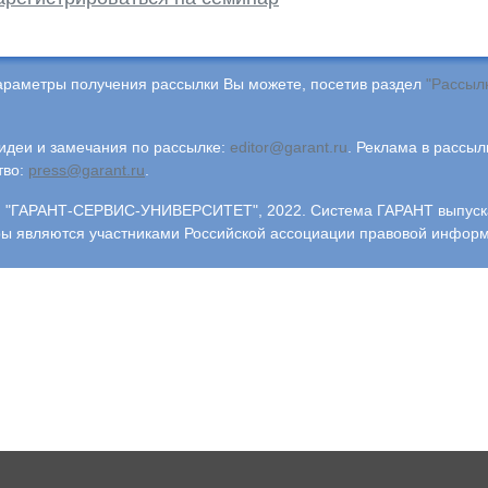
араметры получения рассылки Вы можете, посетив раздел
"Рассыл
деи и замечания по рассылке:
editor@garant.ru
.
Реклама в рассыл
тво:
press@garant.ru
.
"ГАРАНТ-СЕРВИС-УНИВЕРСИТЕТ", 2022. Система ГАРАНТ выпускает
ры являются участниками Российской ассоциации правовой инфор