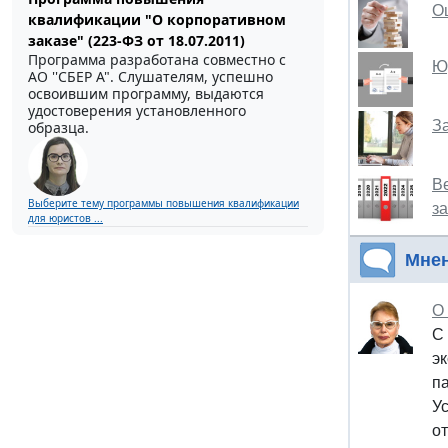
О
квалификации "О корпоративном
заказе" (223-ФЗ от 18.07.2011)
Программа разработана совместно с
Ю
АО ''СБЕР А". Слушателям, успешно
освоившим программу, выдаются
удостоверения установленного
З
образца.
В
Выберите тему программы повышения квалификации
з
для юристов ...
Мне
О
С
э
п
Ус
о