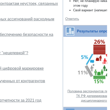
Нет, не планирую никак
онтрактам неустоек, связанных
этом году
Свой вариант (напишите
ных ассигнований расходным
Ответить
Результаты опро
беспечению безопасности на
т "нецелевкой"?
ой цифровой маркировке
ученных от контрагентов
Половина респондентов про
ТК РФ депремирования
тчетности за 2021 год
дисциплинарного в