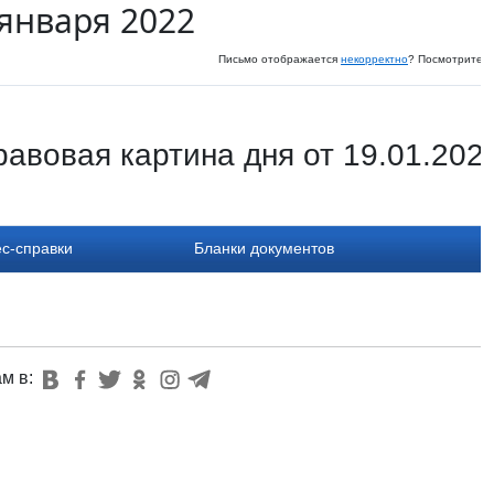
 января 2022
Письмо отображается
некорректно
? Посмотрите и
авовая картина дня от 19.01.202
с-справки
Бланки документов
ам в: