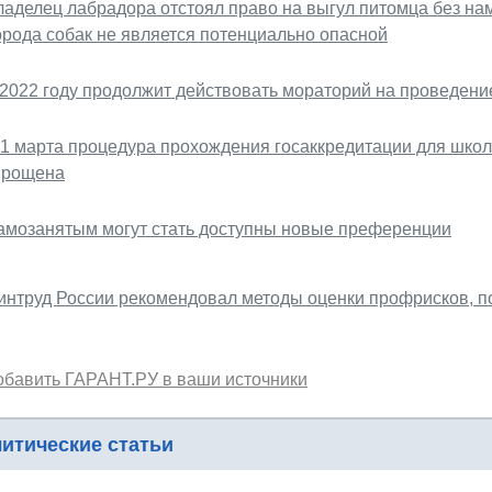
ладелец лабрадора отстоял право на выгул питомца без на
орода собак не является потенциально опасной
 2022 году продолжит действовать мораторий на проведен
 1 марта процедура прохождения госаккредитации для школ,
прощена
амозанятым могут стать доступны новые преференции
интруд России рекомендовал методы оценки профрисков, п
обавить ГАРАНТ.РУ в ваши источники
итические статьи