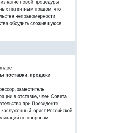
 признание новой процедуры
нных патентным правом, что
ельства неправомерности
ства обсудить сложившуюся
инаре
ры поставки, продажи
офессор, заместитель
ации в отставке, член Совета
ательства при Президенте
 Заслуженный юрист Российской
бликаций по вопросам