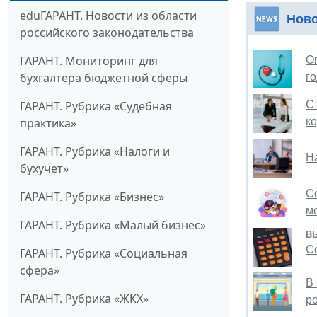
eduГАРАНТ. Новости из области
Нов
российского законодательства
ГАРАНТ. Мониторинг для
О
бухгалтера бюджетной сферы
г
С
ГАРАНТ. Рубрика «Судебная
к
практика»
ГАРАНТ. Рубрика «Налоги и
Н
бухучет»
С
ГАРАНТ. Рубрика «Бизнес»
м
ГАРАНТ. Рубрика «Малый бизнес»
В
С
ГАРАНТ. Рубрика «Социальная
сфера»
В
ГАРАНТ. Рубрика «ЖКХ»
р