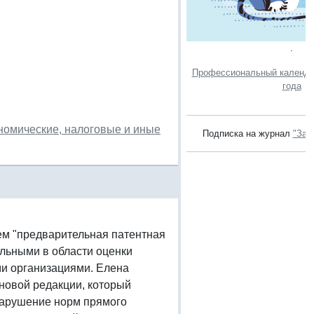
.
Профессиональный календар
года
номические, налоговые и иные
Подписка на журнал
"Зак
ем "предварительная патентная
льными в области оценки
и организациями. Елена
 в новой редакции, который
нарушение норм прямого