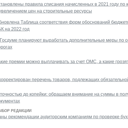
становлены правила списания начисленных в 2021 году по к
 увеличением цен на строительные ресурсы
бновлена Таблица соответствия форм обоснований бюджет
К на 2022 год
 Госдуме планируют выработать дополнительные меры по о
орогах
акие премии можно выплачивать за счет ОМС, а какие грозя
корректирован перечень товаров, подлежащих обязательн
 точностью до копейки: обращаем внимание на суммы в пол
окументах
ЫБОР РЕДАКЦИИ
аны рекомендации аудиторским компаниям по проверке бухо