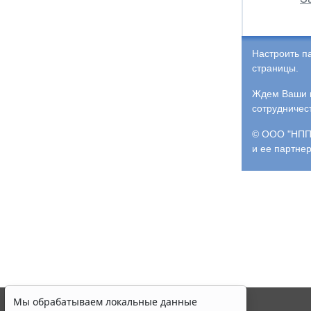
Настроить п
страницы.
Ждем Ваши и
сотрудничес
© ООО "НПП 
и ее партне
Мы обрабатываем локальные данные