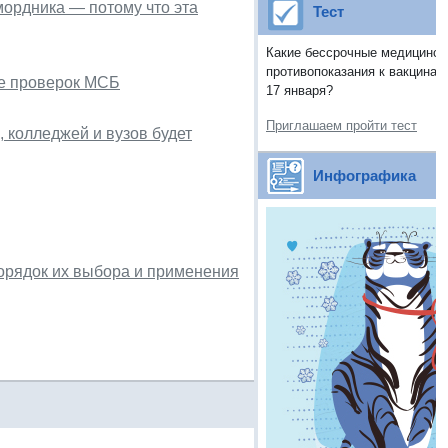
мордника — потому что эта
Тест
Какие бессрочные медицинск
противопоказания к вакцинац
ие проверок МСБ
17 января?
Приглашаем пройти тест
 колледжей и вузов будет
Инфографика
орядок их выбора и применения