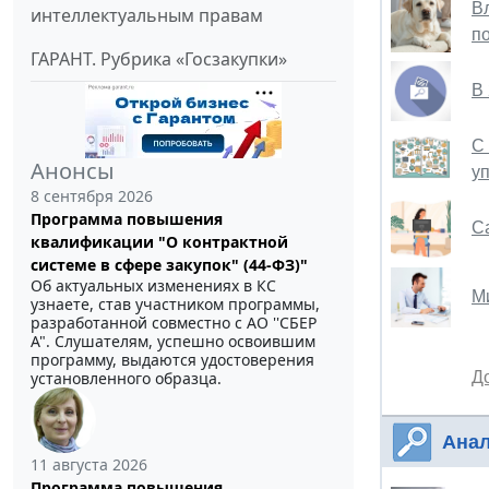
В
интеллектуальным правам
п
ГАРАНТ. Рубрика «Госзакупки»
В
С
Анонсы
у
8 сентября 2026
Программа повышения
С
квалификации "О контрактной
системе в сфере закупок" (44-ФЗ)"
Об актуальных изменениях в КС
М
узнаете, став участником программы,
разработанной совместно с АО ''СБЕР
А". Слушателям, успешно освоившим
программу, выдаются удостоверения
Д
установленного образца.
Анал
11 августа 2026
Программа повышения