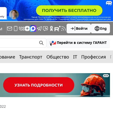
м
Войти
Eng
Перейти в систему ГАРАНТ
ование
Транспорт
Общество
IT
Профессия
П
2022