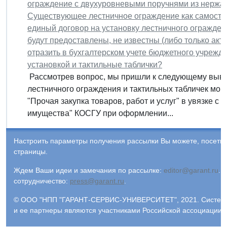
ограждение с двухуровневыми поручнями из нержав
Существующее лестничное ограждение как самостоя
единый договор на установку лестничного огражден
будут предоставлены, не известны (либо только акт 
отразить в бухгалтерском учете бюджетного учрежд
установкой и тактильные таблички?
Рассмотрев вопрос, мы пришли к следующему вывод
лестничного ограждения и тактильных табличек мог
"Прочая закупка товаров, работ и услуг" в увязке с
имущества" КОСГУ при оформлении...
Настроить параметры получения рассылки Вы можете, посети
страницы.
Ждем Ваши идеи и замечания по рассылке:
editor@garant.ru
.
Р
сотрудничество:
press@garant.ru
.
© ООО "НПП "ГАРАНТ-СЕРВИС-УНИВЕРСИТЕТ", 2021. Система Г
и ее партнеры являются участниками Российской ассоциации