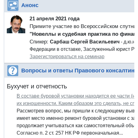
Анонс
2021 года
21 апреля
Примите участие во Всероссийском спутни
"Новеллы и судебная практика по фина
Спикер:
Сарбаш Сергей Васильевич
- д.ю.н
Федерации в отставке, Заслуженный юрист Ро
Зарегистрироваться на семинар
Вопросы и ответы Правового консалтинг
Бухучет и отчетность
В составе буровой установки находится ее части (на
их изношенности. Каким образом это сделать, не с
Рассмотрев вопрос, мы пришли к следующему вывод
имеет место именно ремонт буровой установки с за
продолжает учитываться как самостоятельный объе
Согласно п. 2 ст. 257 НК РФ первоначальная...