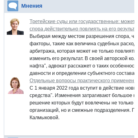
Мнения
Третейские суды или государственные: может
спора действительно повлиять на его результа
Выбирая между местом разрешения спора, ча
факторы, такие как величина судебных расходо
арбитража, которая может не только повлиять 
изменить его результат. В своей авторской ко
нафта", адвокат расскажет о таких особенност
давности и определении субъектного состава у
Отдельные вопросы практического применени
С 1 января 2022 года вступит в действие нов
средства". Изменения затрагивают большое к
решение которых будут вовлечены не только р
организаций, но и смежные подразделения. П
Калмыковой.