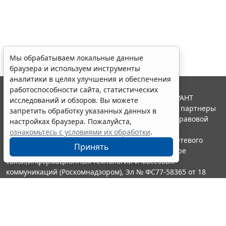
Мы обрабатываем локальные данные
браузера и используем инструменты
аналитики в целях улучшения и обеспечения
работоспособности сайта, статистических
© ООО "НПП "ГАРАНТ-СЕРВИС", 2026. Система ГАРАНТ
исследований и обзоров. Вы можете
выпускается с 1990 года. Компания "Гарант" и ее партнеры
запретить обработку указанных данных в
являются участниками Российской ассоциации правовой
настройках браузера. Пожалуйста,
информации ГАРАНТ.
ознакомьтесь с условиями их обработки
.
Портал ГАРАНТ.РУ зарегистрирован в качестве сетевого
Принять
издания Федеральной службой по надзору в сфере
связи,информационных технологий и массовых
коммуникаций (Роскомнадзором), Эл № ФС77-58365 от 18
июня 2014 года.
16+
Контакты
8-800-200-88-88