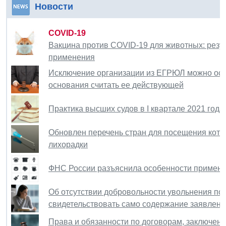
Новости
COVID-19
Вакцина против COVID-19 для животных: резу
применения
Исключение организации из ЕГРЮЛ можно оспо
основания считать ее действующей
Практика высших судов в I квартале 2021 год
Обновлен перечень стран для посещения кото
лихорадки
ФНС России разъяснила особенности применен
Об отсутствии добровольности увольнения по
свидетельствовать само содержание заявлени
Права и обязанности по договорам, заключенн