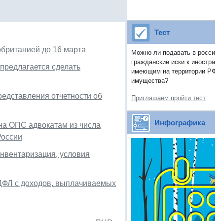
Тест
британией до 16 марта
Можно ли подавать в россий
гражданские иски к иностран
 предлагается сделать
имеющим на территории РФ н
имущества?
редставления отчетности об
Приглашаем пройти тест
Инфографика
на ОПС адвокатам из числа
России
нвентаризация, условия
ДФЛ с доходов, выплачиваемых