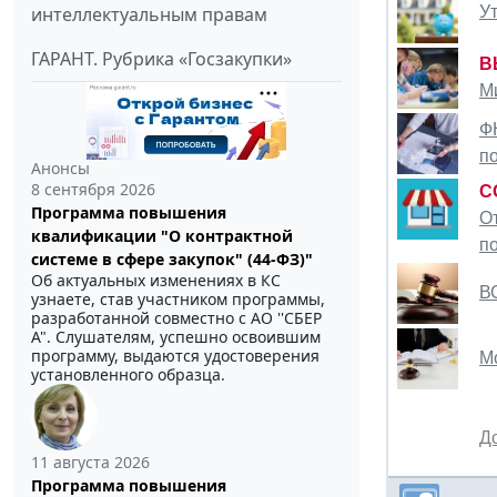
интеллектуальным правам
У
ГАРАНТ. Рубрика «Госзакупки»
В
М
Ф
п
Анонсы
8 сентября 2026
C
Программа повышения
О
квалификации "О контрактной
п
системе в сфере закупок" (44-ФЗ)"
Об актуальных изменениях в КС
В
узнаете, став участником программы,
разработанной совместно с АО ''СБЕР
А". Слушателям, успешно освоившим
программу, выдаются удостоверения
М
установленного образца.
Д
11 августа 2026
Программа повышения