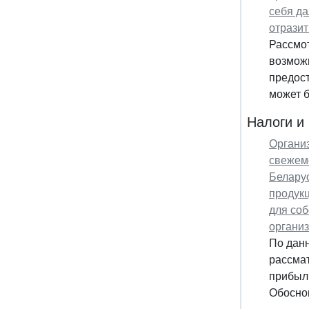
себя да
отразит
Рассмо
возможн
предост
может б
Налоги и
Организ
свежем
Беларус
продукц
для соб
организ
По дан
рассма
прибыл
Обоснов