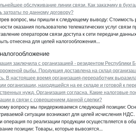
льнейшее обслуживание линии связи. Как заказчику в бухга
ь затраты по данному договору?
трев вопрос, мы пришли к следующему выводу: Стоимость 
ости оказания пользователю телематических услуг связи п
авление оператором связи доступа к сети передачи данных
ыть отнесена для целей налогообложения...
 налогообложение
ация заключила с организацией - резидентом Республики Б
ороженой рыбы. Продукция доставлена на склад организац
ь. В настоящее время организация-переработчик выразила
ии организации, находящейся на ее складе и готовой к пер
ственных нужд. Организация согласна. Какие налоговые по
ации в связи с совершением данной сделки?
ному вопросу мы придерживаемся следующей позиции: Осн
триваемой ситуации возникают для целей исчисления НДС.
и операция по реализации продукции осуществляется в об
ание позиции: Товары, которые вывозятся...