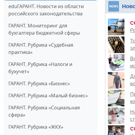
eduГАРАНТ. Новости из области
Нов
российского законодательства
C
ГАРАНТ. Мониторинг для
Р
бухгалтера бюджетной сферы
Т
ГАРАНТ. Рубрика «Судебная
э
практика»
В
ГАРАНТ. Рубрика «Налоги и
и
бухучет»
Д
ГАРАНТ. Рубрика «Бизнес»
в
П
ГАРАНТ. Рубрика «Малый бизнес»
к
ГАРАНТ. Рубрика «Социальная
Н
сфера»
с
ГАРАНТ. Рубрика «ЖКХ»
C