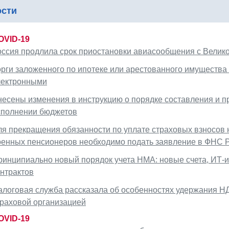
ости
OVID-19
оссия продлила срок приостановки авиасообщения с Велико
орги заложенного по ипотеке или арестованного имущества
лектронными
несены изменения в инструкцию о порядке составления и п
сполнении бюджетов
ля прекращения обязанности по уплате страховых взносов 
оенных пенсионеров необходимо подать заявление в ФНС 
ринципиально новый порядок учета НМА: новые счета, ИТ-и
онтрактов
алоговая служба рассказала об особенностях удержания Н
траховой организацией
OVID-19