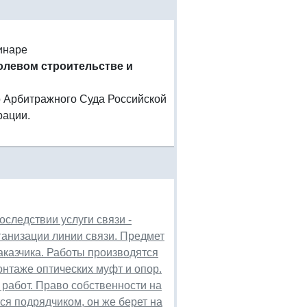
инаре
олевом строительстве и
го Арбитражного Суда Российской
рации.
следствии услуги связи -
ганизации линии связи. Предмет
заказчика. Работы производятся
онтаже оптических муфт и опор.
работ. Право собственности на
я подрядчиком, он же берет на