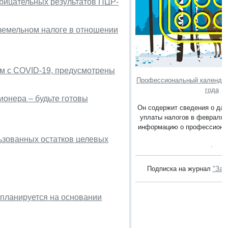
трицательных результатов ПЦР-
земельном налоге в отношении
м с COVID-19, предусмотрены
Профессиональный календар
года
онера – будьте готовы
Он содержит сведения о дат
уплаты налогов в февраля 2
информацию о профессионал
ьзованных остатков целевых
Подписка на журнал
"Зак
 планируется на основании