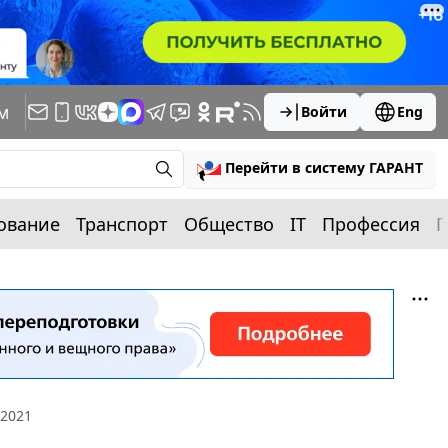
м
Войти
Eng
Перейти в систему ГАРАНТ
ование
Транспорт
Общество
IT
Профессия
П
 2021