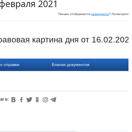
 февраля 2021
Письмо отображается
некорректно
? Посмотрите и
авовая картина дня от 16.02.202
с-справки
Бланки документов
ам в: