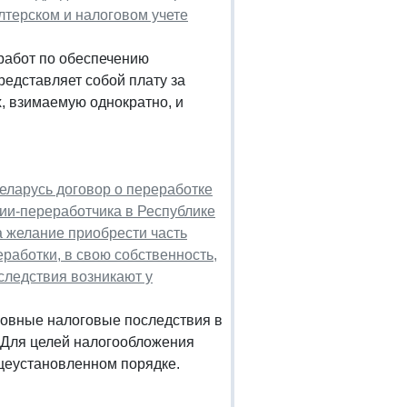
лтерском и налоговом учете
работ по обеспечению
редставляет собой плату за
, взимаемую однократно, и
еларусь договор о переработке
ии-переработчика в Республике
 желание приобрести часть
еработки, в свою собственность,
следствия возникают у
овные налоговые последствия в
 Для целей налогообложения
щеустановленном порядке.