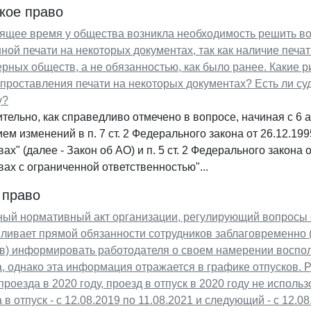
кое право
оящее время у общества возникла необходимость решить во
ой печати на некоторых документах, так как наличие печа
рных обществ, а не обязанностью, как было ранее. Какие р
проставления печати на некоторых документах? Есть ли су
у?
тельно, как справедливо отмечено в вопросе, начиная с 6 а
ем изменений в п. 7 ст. 2 Федерального закона от 26.12.1
ах" (далее - Закон об АО) и п. 5 ст. 2 Федерального закона 
ах с ограниченной ответственностью"...
 право
ый нормативный акт организации, регулирующий вопросы о
вливает прямой обязанности сотрудников заблаговременно
в) информировать работодателя о своем намерении воспол
, однако эта информация отражается в графике отпусков. Р
проезда в 2020 году, проезд в отпуск в 2020 году не испол
 в отпуск - с 12.08.2019 по 11.08.2021 и следующий - с 12.0