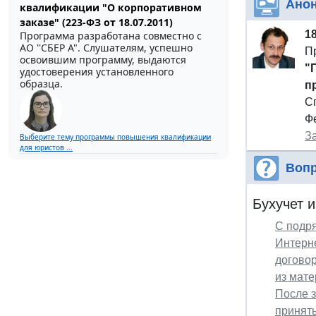
Ано
квалификации "О корпоративном
заказе" (223-ФЗ от 18.07.2011)
1
Программа разработана совместно с
АО ''СБЕР А". Слушателям, успешно
П
освоившим программу, выдаются
"
удостоверения установленного
образца.
п
С
Ф
З
Выберите тему программы повышения квалификации
для юристов ...
Вопр
Бухучет и
С подря
Интерне
договор
из мате
После з
приняты