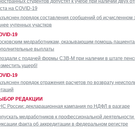
ностранных студентов допустят к учебе при наличии двух о
еста на COVID-19
азъяснен порядок составления сообщений об исчисленном 
анее учтенных участков
OVID-19
осковским медработникам, оказывающим помощь пациента
ополнительные выплаты
поздали с подачей формы СЗВ-М при наличии в штате пенси
озместить ущерб!
OVID-19
азъяснен порядок отражения расчетов по возврату неиспол
отаций
ЫБОР РЕДАКЦИИ
НС России: декларационная кампания по НДФЛ в разгаре
опускать медработников к профессиональной деятельности
иксации факта об аккредитации в федеральном регистре