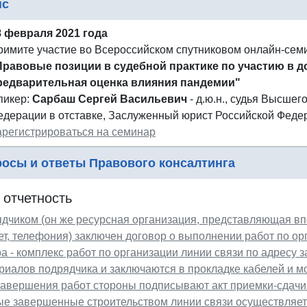
нс
8 февраля 2021 года
римите участие во Всероссийском спутниковом онлайн-сем
Правовые позиции в судебной практике по участию в д
редварительная оценка влияния пандемии"
пикер:
Сарбаш Сергей Васильевич
- д.ю.н., судья Высше
едерации в отставке, Заслуженный юрист Российской Феде
арегистрироваться на семинар
осы и ответы Правового консалтинга
 отчетность
дчиком (он же ресурсная организация, представляющая впо
т, телефония) заключен договор о выполнении работ по ор
а - комплекс работ по организации линии связи по адресу 
риалов подрядчика и заключаются в прокладке кабелей и м
авершения работ стороны подписывают акт приемки-сдачи 
е завершенные строительством линии связи осуществляетс