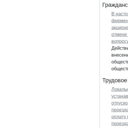
Гражданс
В наст
фирменн
акционе
отмене 
вопрос
Действи
внесени
обществ
обществ
Трудовое
Локальн
устана
отпуско
проезда
оплату 
проезда