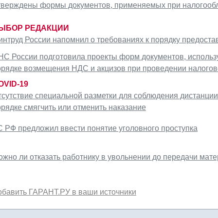
тверждены формы документов, применяемых при налогооб
ЫБОР РЕДАКЦИИ
интруд России напомнил о требованиях к порядку предоста
НС России подготовила проекты форм документов, использ
орядке возмещения НДС и акцизов при проведении налогов
OVID-19
тсутствие специальной разметки для соблюдения дистанции 
орядке смягчить или отменить наказание
С РФ предложил ввести понятие уголовного проступка
ожно ли отказать работнику в увольнении до передачи мат
обавить ГАРАНТ.РУ в ваши источники