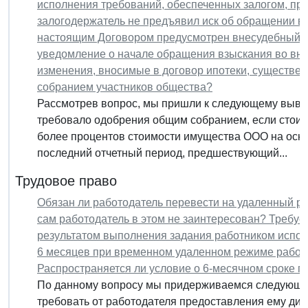
исполнения требований, обеспеченных залогом, при 
залогодержатель не предъявил иск об обращении вз
настоящим Договором предусмотрен внесудебный п
уведомление о начале обращения взыскания во вне
изменения, вносимые в договор ипотеки, существ
собранием участников общества?
Рассмотрев вопрос, мы пришли к следующему вывод
требовало одобрения общим собранием, если стоим
более процентов стоимости имущества ООО на осно
последний отчетный период, предшествующий...
Трудовое право
Обязан ли работодатель перевести на удаленный р
сам работодатель в этом не заинтересован? Требуе
результатом выполнения задания работником испол
6 месяцев при временном удаленном режиме работы
Распространяется ли условие о 6-месячном сроке 
По данному вопросу мы придерживаемся следующей 
требовать от работодателя предоставления ему дис