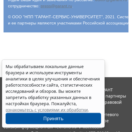
сотрудничество:
press@garant.ru
.
© ООО "НПП "ГАРАНТ-СЕРВИС-УНИВЕРСИТЕТ", 2021. Система Г
и ее партнеры являются участниками Российской ассоциации
Мы обрабатываем локальные данные
браузера и используем инструменты
аналитики в целях улучшения и обеспечения
работоспособности сайта, статистических
© ООО "НПП "ГАРАНТ-СЕРВИС", 2026. Система ГАРАНТ
исследований и обзоров. Вы можете
выпускается с 1990 года. Компания "Гарант" и ее партнеры
запретить обработку указанных данных в
являются участниками Российской ассоциации правовой
настройках браузера. Пожалуйста,
информации ГАРАНТ.
ознакомьтесь с условиями их обработки
.
Портал ГАРАНТ.РУ зарегистрирован в качестве сетевого
Принять
издания Федеральной службой по надзору в сфере
связи,информационных технологий и массовых