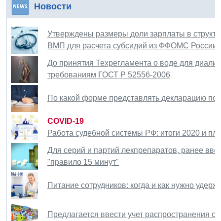
Новости
Утверждены размеры доли зарплаты в структу
ВМП для расчета субсидий из ФФОМС России
До принятия Техрегламента о воде для диализ
требованиям ГОСТ Р 52556-2006
По какой форме представлять декларацию по 
COVID-19
Работа судебной системы РФ: итоги 2020 и пла
Для серий и партий лекпрепаратов, ранее вве
"правило 15 минут"
Питание сотрудников: когда и как нужно удер
Предлагается ввести учет распространения с