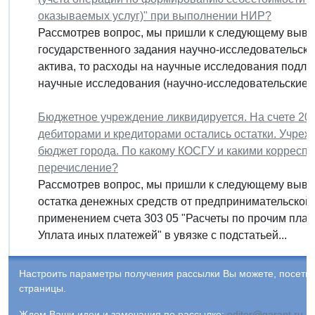
оказываемых услуг)" при выполнении НИР?
Рассмотрев вопрос, мы пришли к следующему выво
государственного задания научно-исследовательски
актива, то расходы на научные исследования подле
научные исследования (научно-исследовательские..
Бюджетное учреждение ликвидируется. На счете 201 
дебиторами и кредиторами остались остатки. Учреж
бюджет города. По какому КОСГУ и какими корреспо
перечисление?
Рассмотрев вопрос, мы пришли к следующему выво
остатка денежных средств от предпринимательской 
применением счета 303 05 "Расчеты по прочим плат
Уплата иных платежей" в увязке с подстатьей...
Настроить параметры получения рассылки Вы можете, посети
страницы.
Ждем Ваши идеи и замечания по рассылке:
editor@garant.ru
.
Р