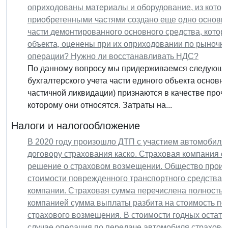
оприходованы материалы и оборудование, из котор
приобретенными частями создано еще одно основно
части демонтированного основного средства, котор
объекта, оценены при их оприходовании по рыночной
операции? Нужно ли восстанавливать НДС?
По данному вопросу мы придерживаемся следующей
бухгалтерского учета части единого объекта основны
частичной ликвидации) признаются в качестве прочи
которому они относятся. Затраты на...
Налоги и налогообложение
В 2020 году произошло ДТП с участием автомобиля
договору страхования каско. Страховая компания о
решение о страховом возмещении. Общество произ
стоимости поврежденного транспортного средства.
компании. Страховая сумма перечислена полностью
компанией сумма выплаты разбита на стоимость по
страхового возмещения. В стоимости годных остатк
случае операция по передаче автомобиля страховой