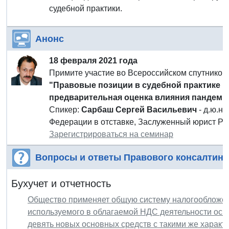
судебной практики.
Анонс
18 февраля 2021 года
Примите участие во Всероссийском спутнико
"Правовые позиции в судебной практике п
предварительная оценка влияния пандеми
Спикер:
Сарбаш Сергей Васильевич
- д.ю.н
Федерации в отставке, Заслуженный юрист Ро
Зарегистрироваться на семинар
Вопросы и ответы Правового консалтинг
Бухучет и отчетность
Общество применяет общую систему налогообложе
используемого в облагаемой НДС деятельности осн
девять новых основных средств с такими же характ