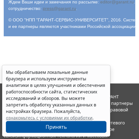
Ждем Ваши идеи и замечания по рассылке:
editor@garant.ru
.
Р
сотрудничество:
press@garant.ru
.
© ООО "НПП "ГАРАНТ-СЕРВИС-УНИВЕРСИТЕТ", 2016. Система Г
и ее партнеры являются участниками Российской ассоциации
Мы обрабатываем локальные данные
браузера и используем инструменты
аналитики в целях улучшения и обеспечения
работоспособности сайта, статистических
© ООО "НПП "ГАРАНТ-СЕРВИС", 2026. Система ГАРАНТ
исследований и обзоров. Вы можете
выпускается с 1990 года. Компания "Гарант" и ее партнеры
запретить обработку указанных данных в
являются участниками Российской ассоциации правовой
настройках браузера. Пожалуйста,
информации ГАРАНТ.
ознакомьтесь с условиями их обработки
.
Портал ГАРАНТ.РУ зарегистрирован в качестве сетевого
Принять
издания Федеральной службой по надзору в сфере
связи,информационных технологий и массовых