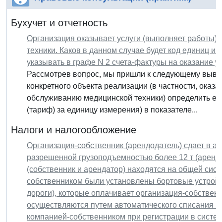
Бухучет и отчетность
Организация оказывает услуги (выполняет работы)
техники. Каков в данном случае будет код единиц и
указывать в графе N 2 счета-фактуры на оказание у
Рассмотрев вопрос, мы пришли к следующему вывод
конкретного объекта реализации (в частности, оказа
обслуживанию медицинской техники) определить еди
(тариф) за единицу измерения) в показателе...
Налоги и налогообложение
Организация-собственник (арендодатель) сдает в а
разрешенной грузоподъемностью более 12 т (аренда
(собственник и арендатор) находятся на общей сис
собственником были установлены бортовые устройс
дороги), которые оплачивает организация-собственн
осуществляются путем автоматического списания пр
компанией-собственником при регистрации в систе