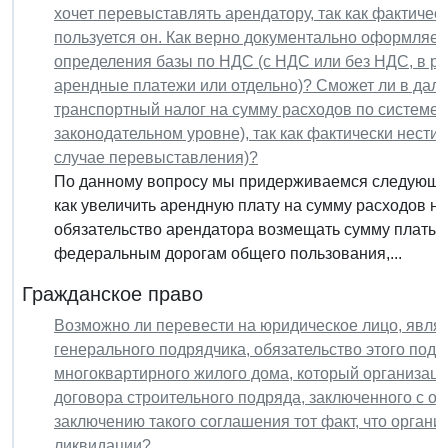
хочет перевыставлять арендатору, так как фактиче
пользуется он. Как верно документально оформляет
определения базы по НДС (с НДС или без НДС, в ра
арендные платежи или отдельно)? Сможет ли в да
транспортный налог на сумму расходов по системе "
законодательном уровне), так как фактически нести 
случае перевыставления)?
По данному вопросу мы придерживаемся следующей
как увеличить арендную плату на сумму расходов на 
обязательство арендатора возмещать сумму платы 
федеральным дорогам общего пользования,...
Гражданское право
Возможно ли перевести на юридическое лицо, явл
генерального подрядчика, обязательство этого под
многоквартирного жилого дома, который организац
договора строительного подряда, заключенного с о
заключению такого соглашения тот факт, что органи
ликвидации?