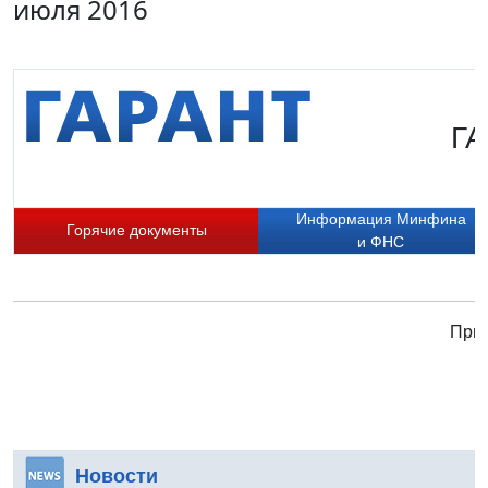
июля 2016
ГА
Информация Минфина
Горячие документы
и ФНС
Прис
Новости