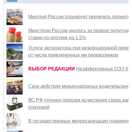
Минтруд России планирует увеличить прожито
Минстрою России удалось за первое полугодие
ставки по ипотеке на 1.5%
Услуги экспедитора при международной перев
от числа привлеченных им перевозчиков
ВЫБОР РЕДАКЦИИ
Неэффективные ОЭЗ буд
Срок действия международных водительских у
ВС РФ уточнил порядок исчисления срока дав
платежей
В государственные медорганизации планирует