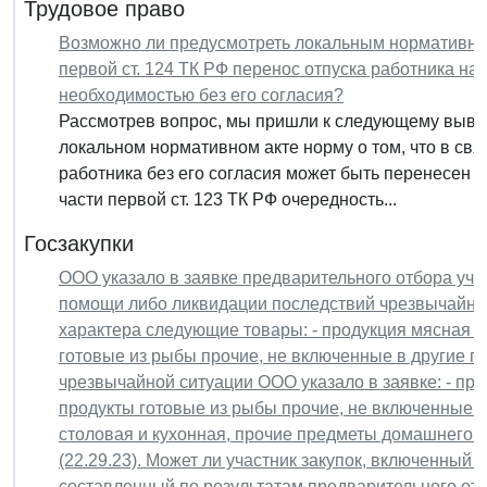
Трудовое право
Возможно ли предусмотреть локальным нормативным
первой ст. 124 ТК РФ перенос отпуска работника на 
необходимостью без его согласия?
Рассмотрев вопрос, мы пришли к следующему вывод
локальном нормативном акте норму о том, что в св
работника без его согласия может быть перенесен 
части первой ст. 123 ТК РФ очередность...
Госзакупки
ООО указало в заявке предварительного отбора уча
помощи либо ликвидации последствий чрезвычайных
характера следующие товары: - продукция мясная пи
готовые из рыбы прочие, не включенные в другие гр
чрезвычайной ситуации ООО указало в заявке: - про
продукты готовые из рыбы прочие, не включенные в д
столовая и кухонная, прочие предметы домашнего 
(22.29.23). Может ли участник закупок, включенный 
составленный по результатам предварительного отб