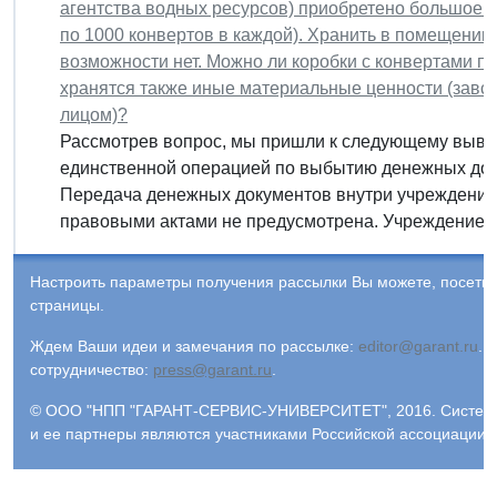
агентства водных ресурсов) приобретено большое 
по 1000 конвертов в каждой). Хранить в помещении
возможности нет. Можно ли коробки с конвертами пе
хранятся также иные материальные ценности (завс
лицом)?
Рассмотрев вопрос, мы пришли к следующему вывод
единственной операцией по выбытию денежных док
Передача денежных документов внутри учреждения
правовыми актами не предусмотрена. Учреждением 
Настроить параметры получения рассылки Вы можете, посети
страницы.
Ждем Ваши идеи и замечания по рассылке:
editor@garant.ru
.
Р
сотрудничество:
press@garant.ru
.
© ООО "НПП "ГАРАНТ-СЕРВИС-УНИВЕРСИТЕТ", 2016. Система Г
и ее партнеры являются участниками Российской ассоциации