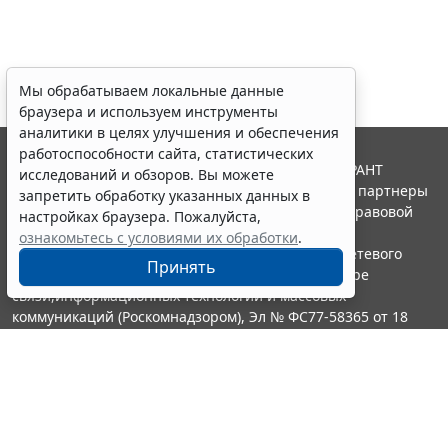
Мы обрабатываем локальные данные
браузера и используем инструменты
аналитики в целях улучшения и обеспечения
работоспособности сайта, статистических
© ООО "НПП "ГАРАНТ-СЕРВИС", 2026. Система ГАРАНТ
исследований и обзоров. Вы можете
выпускается с 1990 года. Компания "Гарант" и ее партнеры
запретить обработку указанных данных в
являются участниками Российской ассоциации правовой
настройках браузера. Пожалуйста,
информации ГАРАНТ.
ознакомьтесь с условиями их обработки
.
Портал ГАРАНТ.РУ зарегистрирован в качестве сетевого
Принять
издания Федеральной службой по надзору в сфере
связи,информационных технологий и массовых
коммуникаций (Роскомнадзором), Эл № ФС77-58365 от 18
июня 2014 года.
16+
Контакты
8-800-200-88-88