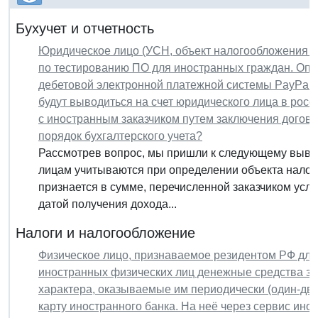
Бухучет и отчетность
Юридическое лицо (УСН, объект налогообложения "д
по тестированию ПО для иностранных граждан. Опл
дебетовой электронной платежной системы PayPal,
будут выводиться на счет юридического лица в рос
с иностранным заказчиком путем заключения догов
порядок бухгалтерского учета?
Рассмотрев вопрос, мы пришли к следующему вывод
лицам учитываются при определении объекта налого
признается в сумме, перечисленной заказчиком услуг 
датой получения дохода...
Налоги и налогообложение
Физическое лицо, признаваемое резидентом РФ для 
иностранных физических лиц денежные средства за
характера, оказываемые им периодически (один-два
карту иностранного банка. На неё через сервис инос