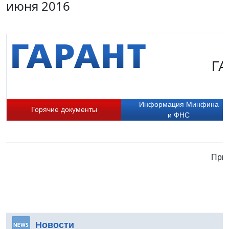
июня 2016
ГА
Информация Минфина
Горячие документы
и ФНС
Прис
Новости