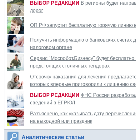
ВЫБОР РЕДАКЦИИ
В регионы будет направл
дорог
ОП РФ запустит бесплатную горячую линию в
Получить информацию о банковских счетах д
налоговом органе
Сервис "Мосробот.Бизнесу" будет бесплатно 
предстоящих столичных тендерах
Отсрочку наказания для лечения предлагаетс
которых впервые приговорили к лишению сво
ВЫБОР РЕДАКЦИИ
ФНС России разработала
сведений в ЕГРЮЛ
Разъяснено, как указывать дату перечисления 
на выходной или праздник
Аналитические статьи