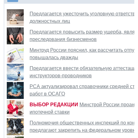
Предлагается ужесточить уголовную ответств
должностных лиц
Предлагается повысить размер ущерба, явля
преследования бизнесменов
Минтруд России пояснил, как рассчитать отпус
повышалась дважды
Предлагается ввести обязательную аттестацию
инструкторов-проводников
РСА актуализировал справочники средней сто
работ в ОСАГО
ВЫБОР РЕДАКЦИИ
Минстрой России проана
ипотечной ставки
Полномочия общественных инспекций по конт
предлагают закрепить на федеральном уровн