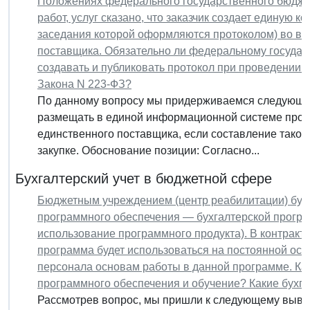
Положениях федерального государственного бюджет
работ, услуг сказано, что заказчик создает единую 
заседания которой оформляются протоколом) во все
поставщика. Обязательно ли федеральному госуда
создавать и публиковать протокол при проведении з
Закона N 223-ФЗ?
По данному вопросу мы придерживаемся следующей 
размещать в единой информационной системе прото
единственного поставщика, если составление таког
закупке. Обоснование позиции: Согласно...
Бухгалтерский учет в бюджетной сфере
Бюджетным учреждением (центр реабилитации) буде
программного обеспечения — бухгалтерской прогр
использование программного продукта). В контракте
программа будет использоваться на постоянной осн
персонала основам работы в данной программе. Как
программного обеспечения и обучение? Какие бухга
Рассмотрев вопрос, мы пришли к следующему выво