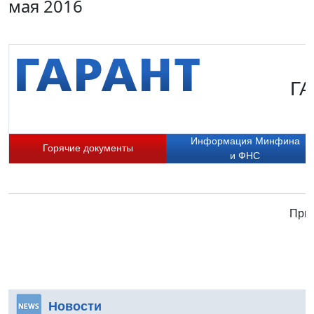
мая 2016
ГА
Информация Минфина
Горячие документы
и ФНС
Прис
Новости