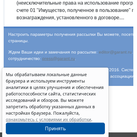
(неисключительные права на использование програ
счете 01 "Имущество, полученное в пользование" п
вознаграждения, установленного в договоре....
Настроить параметры получения рассылки Вы можете, посети
страницы.
Ждем Ваши идеи и замечания по рассылке:
editor@garant.ru
.
Р
сотрудничество:
press@garant.ru
.
© ООО "НПП "ГАРАНТ-СЕРВИС-УНИВЕРСИТЕТ", 2016. Система Г
Мы обрабатываем локальные данные
и ее партнеры являются участниками Российской ассоциации
браузера и используем инструменты
аналитики в целях улучшения и обеспечения
работоспособности сайта, статистических
исследований и обзоров. Вы можете
запретить обработку указанных данных в
настройках браузера. Пожалуйста,
ознакомьтесь с условиями их обработки
.
Принять