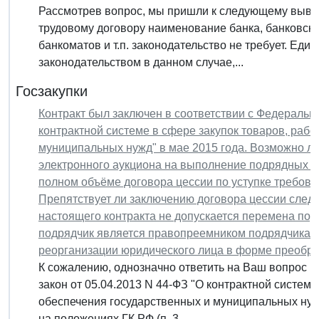
Рассмотрев вопрос, мы пришли к следующему вывод
трудовому договору наименование банка, банковски
банкоматов и т.п. законодательство не требует. Ед
законодательством в данном случае,...
Госзакупки
Контракт был заключен в соответствии с Федеральн
контрактной системе в сфере закупок товаров, рабо
муниципальных нужд" в мае 2015 года. Возможно л
электронного аукциона на выполнение подрядных ра
полном объёме договора цессии по уступке требова
Препятствует ли заключению договора цессии следу
настоящего контракта не допускается перемена под
подрядчик является правопреемником подрядчика п
реорганизации юридического лица в форме преобра
К сожалению, однозначно ответить на Ваш вопрос 
закон от 05.04.2013 N 44-ФЗ "О контрактной системе 
обеспечения государственных и муниципальных нужд
на положениях ГК РФ (п. 3...