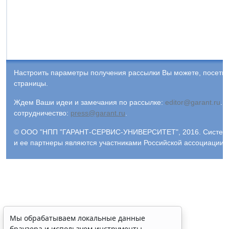
Настроить параметры получения рассылки Вы можете, посети
страницы.
Ждем Ваши идеи и замечания по рассылке:
editor@garant.ru
.
Р
сотрудничество:
press@garant.ru
.
© ООО "НПП "ГАРАНТ-СЕРВИС-УНИВЕРСИТЕТ", 2016. Система Г
и ее партнеры являются участниками Российской ассоциации
Мы обрабатываем локальные данные
браузера и используем инструменты