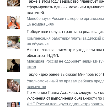
Также в этом году ведомство планирует рас
сформировать единый механизм администри
платежей.
Минобрнауки России намерено организоват
16 номинациям
Победители получат гранты на реализацию с
Компенсация работнику платы за детский са
на обучение
А вот оплата за присмотр и уход, если она 
облагаться НДФЛ.
Минздрав России не одобряет инициативу о 
школ
Такую идею ранее высказал Минпромторг Ро
Уполномоченный по правам ребенка предлаг
алиментов
По мнению Павла Астахова, следует как мин
уклонения от выполнения обязанности по с
ФНС России планирует администрировать н