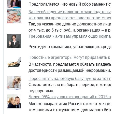
Предполагается, что новый сбор заменит су
За несоблюдение валютного законодательст
контрактам предлагается ввести ответствен
Так, за указанное деяние должностное лицо
от 4 тыс. до 5 тыс. руб., а организация – в ра
Требования к активам управляющих компани
Речь идет о компаниях, управляющих сред
Новостные агрегаторы могут приравнять к 
В частности, предлагается обязать владельц
достоверности размещаемой информации.
Пересчитать налоговую базу нужно за тот п
Самостоятельно выбирать период, в котором
недопустимо.
Более 95% закупок госкорпораций в 2015 го
Минэкономразвития России также отмечает 
компаниями с госучастием, для малого бизне