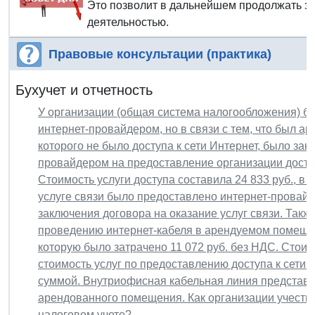
Это позволит в дальнейшем продолжать з
деятельностью.
Правовые консультации (практика)
Бухучет и отчетность
У организации (общая система налогообложения) бы
интернет-провайдером, но в связи с тем, что был а
которого не было доступа к сети Интернет, было за
провайдером на предоставление организации доступ
Стоимость услуги доступа составила 24 833 руб., в
услуге связи было предоставлено интернет-провай
заключения договора на оказание услуг связи. Так
проведению интернет-кабеля в арендуемом помещ
которую было затрачено 11 072 руб. без НДС. Стои
стоимость услуг по предоставлению доступа к сети 
суммой. Внутриофисная кабельная линия представл
арендованного помещения. Как организации учесть
налоговом учете?