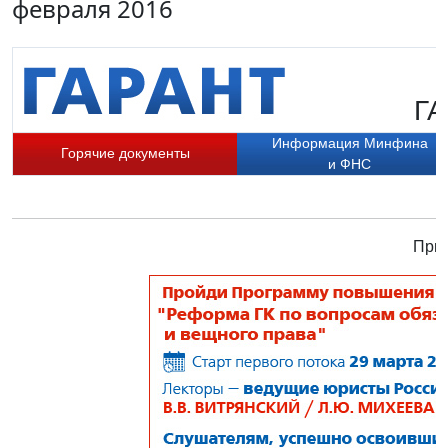
февраля 2016
ГА
Информация Минфина
Горячие документы
и ФНС
Прис