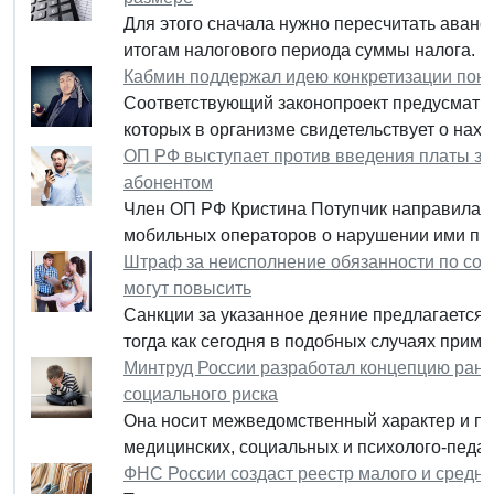
Для этого сначала нужно пересчитать аванс
итогам налогового периода суммы налога.
Кабмин поддержал идею конкретизации поня
Соответствующий законопроект предусматр
которых в организме свидетельствует о нах
ОП РФ выступает против введения платы за
абонентом
Член ОП РФ Кристина Потупчик направила 
мобильных операторов о нарушении ими пра
Штраф за неисполнение обязанности по со
могут повысить
Санкции за указанное деяние предлагается ус
тогда как сегодня в подобных случаях приме
Минтруд России разработал концепцию ранн
социального риска
Она носит межведомственный характер и пр
медицинских, социальных и психолого-педаго
ФНС России создаст реестр малого и средн