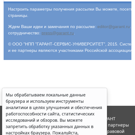
Настроить параметры получения рассылки Вы можете, посети
страницы.
Ждем Ваши идеи и замечания по рассылке:
editor@garant.ru
.
Р
сотрудничество:
press@garant.ru
.
© ООО "НПП "ГАРАНТ-СЕРВИС-УНИВЕРСИТЕТ", 2015. Система Г
и ее партнеры являются участниками Российской ассоциации
Мы обрабатываем локальные данные
браузера и используем инструменты
аналитики в целях улучшения и обеспечения
работоспособности сайта, статистических
© ООО "НПП "ГАРАНТ-СЕРВИС", 2026. Система ГАРАНТ
исследований и обзоров. Вы можете
выпускается с 1990 года. Компания "Гарант" и ее партнеры
запретить обработку указанных данных в
являются участниками Российской ассоциации правовой
настройках браузера. Пожалуйста,