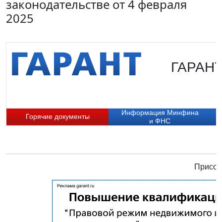
законодательстве от 4 февраля
2025
ГАРАНТ.
Информация Минфина
Горячие документы
и ФНС
Присое