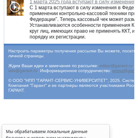
1 марта 2025 года вступают в силу изменения 
С 1 марта вступают в силу изменения в Федера
применении контрольно-кассовой техники при
Федерации". Теперь кассовый чек может разме
Устанавливаются особенности применения ККТ
круг лиц, имеющих право не применять ККТ, и
порядку их регистрации.
Настроить параметры получения рассылки Вы можете, посети
личной страницы.
Ждем Ваши идеи и замечания по рассылке:
editor@garant.ru
.
Р
adv@garant.ru
.
Информационное сотрудничество:
press@garan
© ООО "НПП "ГАРАНТ-СЕРВИС-УНИВЕРСИТЕТ", 2025. Система 
Компания "Гарант" и ее партнеры являются участниками Рос
ГАРАНТ.
Мы обрабатываем локальные данные
браузера и используем инструменты