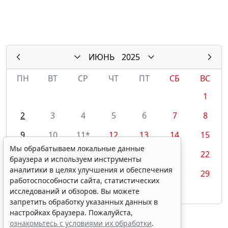
ИЮНЬ
2025
ПН
ВТ
СР
ЧТ
ПТ
СБ
ВС
1
2
3
4
5
6
7
8
9
10
11*
12
13
14
15
Мы обрабатываем локальные данные
16
17
18
19
20
21
22
браузера и используем инструменты
аналитики в целях улучшения и обеспечения
23
24
25
26
27
28
29
работоспособности сайта, статистических
исследований и обзоров. Вы можете
30
запретить обработку указанных данных в
настройках браузера. Пожалуйста,
ознакомьтесь с условиями их обработки
.