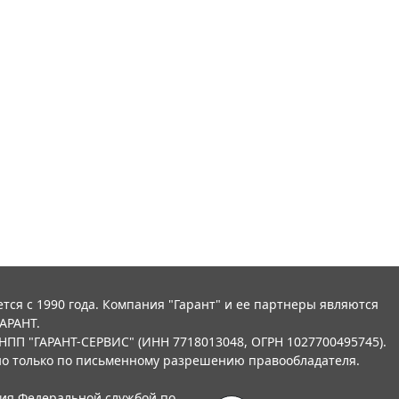
тся с 1990 года. Компания "Гарант" и ее партнеры являются
АРАНТ.
НПП "ГАРАНТ-СЕРВИС" (ИНН 7718013048, ОГРН 1027700495745).
о только по письменному разрешению правообладателя.
ния Федеральной службой по