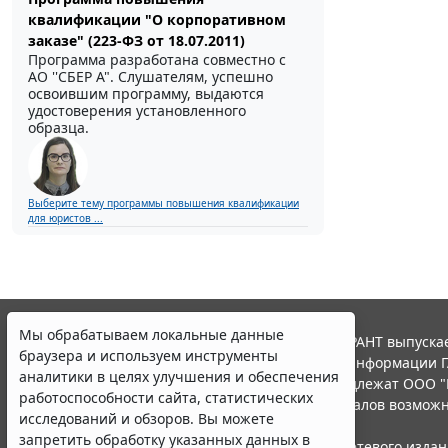
квалификации "О корпоративном
заказе" (223-ФЗ от 18.07.2011)
Программа разработана совместно с
АО ''СБЕР А". Слушателям, успешно
освоившим программу, выдаются
удостоверения установленного
образца.
Выберите тему программы повышения квалификации
для юристов ...
Мы обрабатываем локальные данные
© ООО "НПП "ГАРАНТ-СЕРВИС", 2026. Система ГАРАНТ выпускае
браузера и используем инструменты
участниками Российской ассоциации правовой информации Г
аналитики в целях улучшения и обеспечения
Все права на материалы сайта ГАРАНТ.РУ принадлежат ООО "
работоспособности сайта, статистических
Полное или частичное воспроизведение материалов возможн
исследований и обзоров. Вы можете
Правила использования портала.
запретить обработку указанных данных в
Портал ГАРАНТ.РУ зарегистрирован в качестве сетевого изда