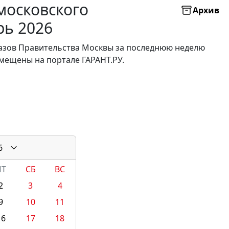
московского
Архив
рь 2026
казов Правительства Москвы за последнюю неделю
мещены на портале ГАРАНТ.РУ.
6
ПТ
СБ
ВС
2
3
4
9
10
11
16
17
18