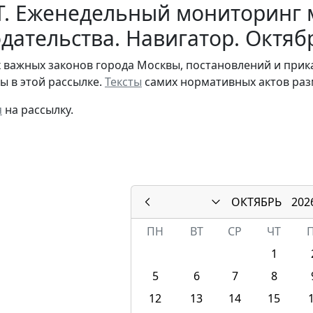
Т. Еженедельный мониторинг 
дательства. Навигатор. Октяб
 важных законов города Москвы, постановлений и при
ы в этой рассылке.
Тексты
самих нормативных актов раз
я
на рассылку.
ОКТЯБРЬ
202
ПН
ВТ
СР
ЧТ
1
5
6
7
8
12
13
14
15