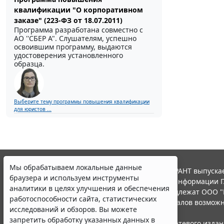
квалификации "О корпоративном
заказе" (223-ФЗ от 18.07.2011)
Программа разработана совместно с
АО ''СБЕР А". Слушателям, успешно
освоившим программу, выдаются
удостоверения установленного
образца.
Выберите тему программы повышения квалификации
для юристов ...
Мы обрабатываем локальные данные
© ООО "НПП "ГАРАНТ-СЕРВИС", 2026. Система ГАРАНТ выпускае
браузера и используем инструменты
участниками Российской ассоциации правовой информации Г
аналитики в целях улучшения и обеспечения
Все права на материалы сайта ГАРАНТ.РУ принадлежат ООО "
работоспособности сайта, статистических
Полное или частичное воспроизведение материалов возможн
исследований и обзоров. Вы можете
Правила использования портала.
запретить обработку указанных данных в
Портал ГАРАНТ.РУ зарегистрирован в качестве сетевого изда