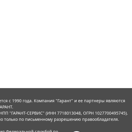
тся с 1990 года. Компания "Гарант" и ее партнеры являются
АРАНТ.
НПП "ГАРАНТ-СЕРВИС" (ИНН 7718013048, ОГРН 1027700495745).
о только по письменному разрешению правообладателя.
ния Федеральной службой по