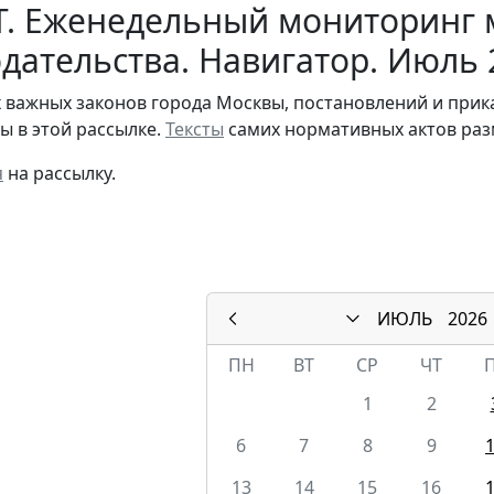
Т. Еженедельный мониторинг 
дательства. Навигатор. Июль 
 важных законов города Москвы, постановлений и при
ы в этой рассылке.
Тексты
самих нормативных актов раз
я
на рассылку.
ИЮЛЬ
2026
ПН
ВТ
СР
ЧТ
1
2
6
7
8
9
13
14
15
16