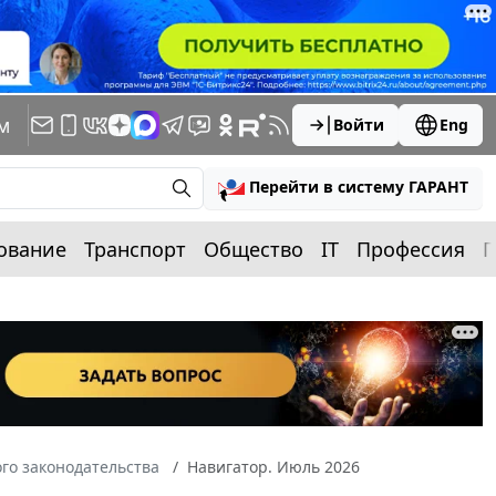
м
Войти
Eng
Перейти в систему ГАРАНТ
ование
Транспорт
Общество
IT
Профессия
П
го законодательства
Навигатор. Июль 2026