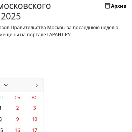
московского
Архив
 2025
казов Правительства Москвы за последнюю неделю
мещены на портале ГАРАНТ.РУ.
ПТ
СБ
ВС
1
2
3
8
9
10
15
16
17