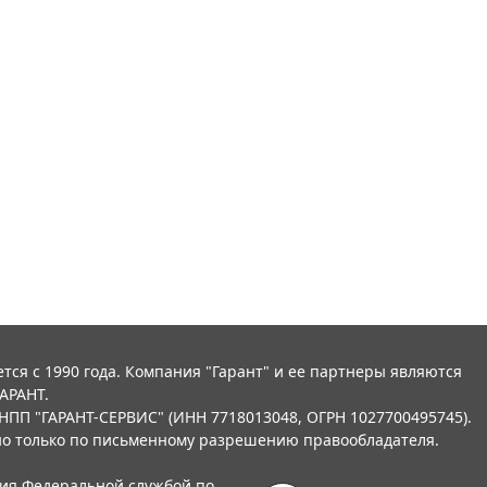
тся с 1990 года. Компания "Гарант" и ее партнеры являются
АРАНТ.
НПП "ГАРАНТ-СЕРВИС" (ИНН 7718013048, ОГРН 1027700495745).
о только по письменному разрешению правообладателя.
ния Федеральной службой по