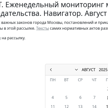
Т. Еженедельный мониторинг 
дательства. Навигатор. Август
 важных законов города Москвы, постановлений и при
ы в этой рассылке.
Тексты
самих нормативных актов раз
я
на рассылку.
АВГУСТ
2025
ПН
ВТ
СР
ЧТ
4
5
6
7
11
12
13
14