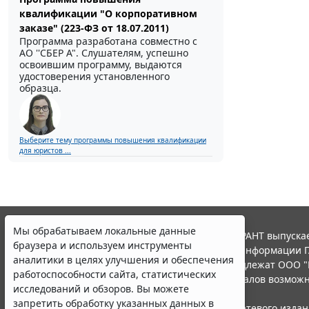
квалификации "О корпоративном
заказе" (223-ФЗ от 18.07.2011)
Программа разработана совместно с
АО ''СБЕР А". Слушателям, успешно
освоившим программу, выдаются
удостоверения установленного
образца.
Выберите тему программы повышения квалификации
для юристов ...
Мы обрабатываем локальные данные
© ООО "НПП "ГАРАНТ-СЕРВИС", 2026. Система ГАРАНТ выпускае
браузера и используем инструменты
участниками Российской ассоциации правовой информации Г
аналитики в целях улучшения и обеспечения
Все права на материалы сайта ГАРАНТ.РУ принадлежат ООО "
работоспособности сайта, статистических
Полное или частичное воспроизведение материалов возможн
исследований и обзоров. Вы можете
Правила использования портала.
запретить обработку указанных данных в
Портал ГАРАНТ.РУ зарегистрирован в качестве сетевого изда