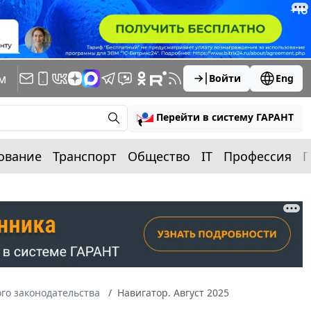
м
Войти
Eng
Перейти в систему ГАРАНТ
ование
Транспорт
Общество
IT
Профессия
П
го законодательства
Навигатор. Август 2025