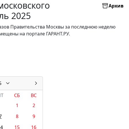
московского
Архив
ль 2025
казов Правительства Москвы за последнюю неделю
мещены на портале ГАРАНТ.РУ.
5
ПТ
СБ
ВС
1
2
7
8
9
14
15
16