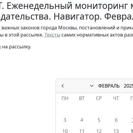
Т. Еженедельный мониторинг 
дательства. Навигатор. Февра
 важных законов города Москвы, постановлений и при
ы в этой рассылке.
Тексты
самих нормативных актов раз
я
на рассылку.
ФЕВРАЛЬ
202
ПН
ВТ
СР
ЧТ
3
4
5
6
10
11
12
13