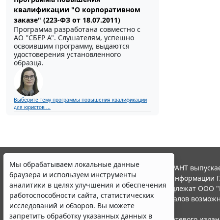
квалификации "О корпоративном
заказе" (223-ФЗ от 18.07.2011)
Программа разработана совместно с
АО ''СБЕР А". Слушателям, успешно
освоившим программу, выдаются
удостоверения установленного
образца.
Выберите тему программы повышения квалификации
для юристов ...
Мы обрабатываем локальные данные
© ООО "НПП "ГАРАНТ-СЕРВИС", 2026. Система ГАРАНТ выпускае
браузера и используем инструменты
участниками Российской ассоциации правовой информации Г
аналитики в целях улучшения и обеспечения
Все права на материалы сайта ГАРАНТ.РУ принадлежат ООО "
работоспособности сайта, статистических
Полное или частичное воспроизведение материалов возможн
исследований и обзоров. Вы можете
Правила использования портала.
запретить обработку указанных данных в
Портал ГАРАНТ.РУ зарегистрирован в качестве сетевого изда