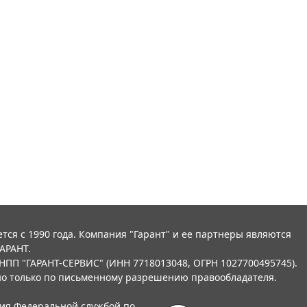
тся с 1990 года. Компания "Гарант" и ее партнеры являются
АРАНТ.
НПП "ГАРАНТ-СЕРВИС" (ИНН 7718013048, ОГРН 1027700495745).
о только по письменному разрешению правообладателя.
ния Федеральной службой по