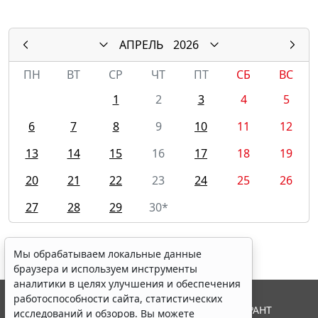
АПРЕЛЬ
2026
ПН
ВТ
СР
ЧТ
ПТ
СБ
ВС
1
2
3
4
5
6
7
8
9
10
11
12
13
14
15
16
17
18
19
20
21
22
23
24
25
26
27
28
29
30*
Мы обрабатываем локальные данные
браузера и используем инструменты
аналитики в целях улучшения и обеспечения
работоспособности сайта, статистических
© ООО "НПП "ГАРАНТ-СЕРВИС", 2026. Система ГАРАНТ
исследований и обзоров. Вы можете