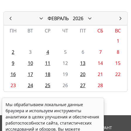
ФЕВРАЛЬ
2026
ПН
ВТ
СР
ЧТ
ПТ
СБ
ВС
1
2
3
4
5
6
7
8
9
10
11
12
13
14
15
16
17
18
19
20
21
22
23
24
25
26
27
28
Мы обрабатываем локальные данные
браузера и используем инструменты
аналитики в целях улучшения и обеспечения
работоспособности сайта, статистических
© ООО "НПП "ГАРАНТ-СЕРВИС", 2026. Система ГАРАНТ
исследований и обзоров. Вы можете