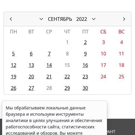
СЕНТЯБРЬ
2022
ПН
ВТ
СР
ЧТ
ПТ
СБ
ВС
1
2
3
4
5
6
7
8
9
10
11
12
13
14
15
16
17
18
19
20
21
22
23
24
25
26
27
28
29
30
Мы обрабатываем локальные данные
браузера и используем инструменты
аналитики в целях улучшения и обеспечения
работоспособности сайта, статистических
© ООО "НПП "ГАРАНТ-СЕРВИС", 2026. Система ГАРАНТ
исследований и обзоров. Вы можете