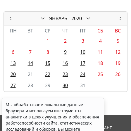
ЯНВАРЬ
2020
ПН
ВТ
СР
ЧТ
ПТ
СБ
ВС
1
2
3
4
5
6
7
8
9
10
11
12
13
14
15
16
17
18
19
20
21
22
23
24
25
26
27
28
29
30
31
Мы обрабатываем локальные данные
браузера и используем инструменты
аналитики в целях улучшения и обеспечения
работоспособности сайта, статистических
© ООО "НПП "ГАРАНТ-СЕРВИС", 2026. Система ГАРАНТ
исследований и обзоров. Вы можете