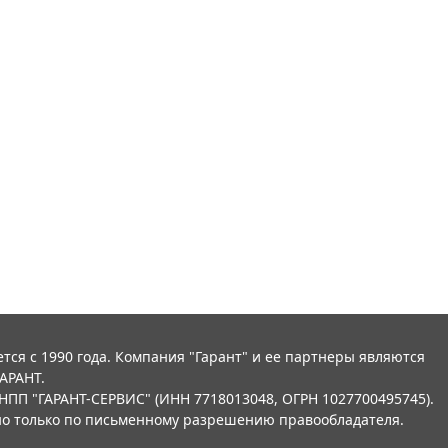
тся с 1990 года. Компания "Гарант" и ее партнеры являются
АРАНТ.
НПП "ГАРАНТ-СЕРВИС" (ИНН 7718013048, ОГРН 1027700495745).
о только по письменному разрешению правообладателя.