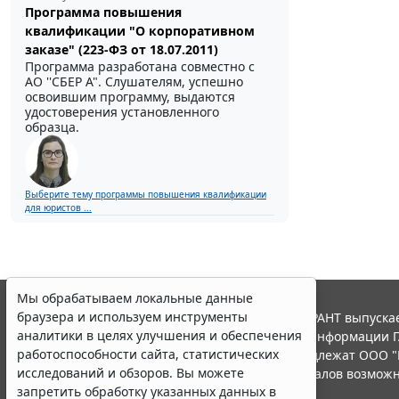
Программа повышения
квалификации "О корпоративном
заказе" (223-ФЗ от 18.07.2011)
Программа разработана совместно с
АО ''СБЕР А". Слушателям, успешно
освоившим программу, выдаются
удостоверения установленного
образца.
Выберите тему программы повышения квалификации
для юристов ...
Мы обрабатываем локальные данные
браузера и используем инструменты
© ООО "НПП "ГАРАНТ-СЕРВИС", 2026. Система ГАРАНТ выпускае
аналитики в целях улучшения и обеспечения
участниками Российской ассоциации правовой информации Г
работоспособности сайта, статистических
Все права на материалы сайта ГАРАНТ.РУ принадлежат ООО "
исследований и обзоров. Вы можете
Полное или частичное воспроизведение материалов возможн
запретить обработку указанных данных в
Правила использования портала.