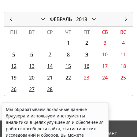
ФЕВРАЛЬ
2018
ПН
ВТ
СР
ЧТ
ПТ
СБ
ВС
1
2
3
4
5
6
7
8
9
10
11
12
13
14
15
16
17
18
19
20
21
22
23
24
25
26
27
28
Мы обрабатываем локальные данные
браузера и используем инструменты
аналитики в целях улучшения и обеспечения
работоспособности сайта, статистических
© ООО "НПП "ГАРАНТ-СЕРВИС", 2026. Система ГАРАНТ
исследований и обзоров. Вы можете