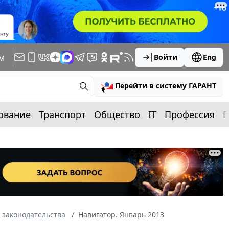
м
Войти
Eng
Перейти в систему ГАРАНТ
ование
Транспорт
Общество
IT
Профессия
П
 законодательства
Навигатор. Январь 2013