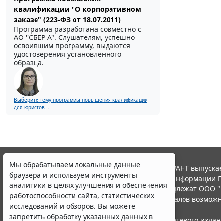
квалификации "О корпоративном
заказе" (223-ФЗ от 18.07.2011)
Программа разработана совместно с
АО ''СБЕР А". Слушателям, успешно
освоившим программу, выдаются
удостоверения установленного
образца.
Выберите тему программы повышения квалификации
для юристов ...
Мы обрабатываем локальные данные
© ООО "НПП "ГАРАНТ-СЕРВИС", 2026. Система ГАРАНТ выпускае
браузера и используем инструменты
участниками Российской ассоциации правовой информации Г
аналитики в целях улучшения и обеспечения
Все права на материалы сайта ГАРАНТ.РУ принадлежат ООО "
работоспособности сайта, статистических
Полное или частичное воспроизведение материалов возможн
исследований и обзоров. Вы можете
Правила использования портала.
запретить обработку указанных данных в
Портал ГАРАНТ.РУ зарегистрирован в качестве сетевого изда