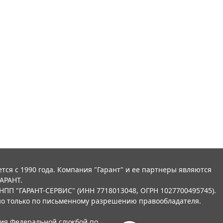
тся с 1990 года. Компания "Гарант" и ее партнеры являются
АРАНТ.
НПП "ГАРАНТ-СЕРВИС" (ИНН 7718013048, ОГРН 1027700495745).
о только по письменному разрешению правообладателя.
ния Федеральной службой по