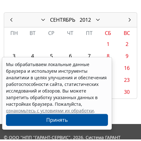
СЕНТЯБРЬ
2012
ПН
ВТ
СР
ЧТ
ПТ
СБ
ВС
1
2
3
4
5
6
7
8
9
Мы обрабатываем локальные данные
10
11
12
13
14
15
16
браузера и используем инструменты
аналитики в целях улучшения и обеспечения
17
18
19
20
21
22
23
работоспособности сайта, статистических
исследований и обзоров. Вы можете
24
25
26
27
28
29
30
запретить обработку указанных данных в
настройках браузера. Пожалуйста,
ознакомьтесь с условиями их обработки
.
Принять
© ООО "НПП "ГАРАНТ-СЕРВИС", 2026. Система ГАРАНТ