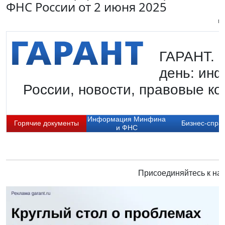
ФНС России от 2 июня 2025
Пи
ГАРАНТ. Г
день: ин
России, новости, правовые ко
Информация Минфина
Горячие документы
Бизнес-спра
и ФНС
Присоединяйтесь к нам