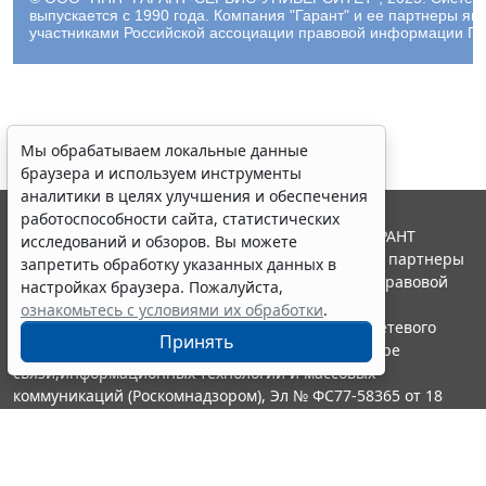
выпускается с 1990 года. Компания "Гарант" и ее партнеры яв
участниками Российской ассоциации правовой информации ГА
Мы обрабатываем локальные данные
браузера и используем инструменты
аналитики в целях улучшения и обеспечения
работоспособности сайта, статистических
© ООО "НПП "ГАРАНТ-СЕРВИС", 2026. Система ГАРАНТ
исследований и обзоров. Вы можете
выпускается с 1990 года. Компания "Гарант" и ее партнеры
запретить обработку указанных данных в
являются участниками Российской ассоциации правовой
настройках браузера. Пожалуйста,
информации ГАРАНТ.
ознакомьтесь с условиями их обработки
.
Портал ГАРАНТ.РУ зарегистрирован в качестве сетевого
Принять
издания Федеральной службой по надзору в сфере
связи,информационных технологий и массовых
коммуникаций (Роскомнадзором), Эл № ФС77-58365 от 18
июня 2014 года.
16+