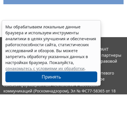
Мы обрабатываем локальные данные
браузера и используем инструменты
аналитики в целях улучшения и обеспечения
работоспособности сайта, статистических
© ООО "НПП "ГАРАНТ-СЕРВИС", 2026. Система ГАРАНТ
исследований и обзоров. Вы можете
выпускается с 1990 года. Компания "Гарант" и ее партнеры
запретить обработку указанных данных в
являются участниками Российской ассоциации правовой
настройках браузера. Пожалуйста,
информации ГАРАНТ.
ознакомьтесь с условиями их обработки
.
Портал ГАРАНТ.РУ зарегистрирован в качестве сетевого
Принять
издания Федеральной службой по надзору в сфере
связи,информационных технологий и массовых
коммуникаций (Роскомнадзором), Эл № ФС77-58365 от 18
июня 2014 года.
16+
Контакты
8-800-200-88-88