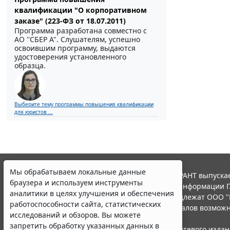
квалификации "О корпоративном
заказе" (223-ФЗ от 18.07.2011)
Программа разработана совместно с
АО ''СБЕР А". Слушателям, успешно
освоившим программу, выдаются
удостоверения установленного
образца.
Выберите тему программы повышения квалификации
для юристов ...
Мы обрабатываем локальные данные
© ООО "НПП "ГАРАНТ-СЕРВИС", 2026. Система ГАРАНТ выпускае
браузера и используем инструменты
участниками Российской ассоциации правовой информации Г
аналитики в целях улучшения и обеспечения
Все права на материалы сайта ГАРАНТ.РУ принадлежат ООО "
работоспособности сайта, статистических
Полное или частичное воспроизведение материалов возможн
исследований и обзоров. Вы можете
Правила использования портала.
запретить обработку указанных данных в
Портал ГАРАНТ.РУ зарегистрирован в качестве сетевого изда