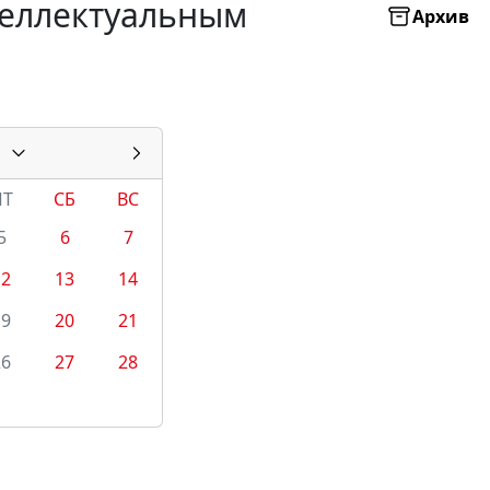
теллектуальным
Архив
ПТ
СБ
ВС
5
6
7
12
13
14
19
20
21
26
27
28