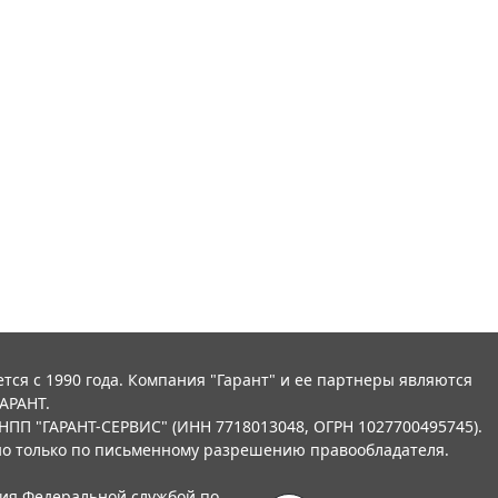
тся с 1990 года. Компания "Гарант" и ее партнеры являются
АРАНТ.
НПП "ГАРАНТ-СЕРВИС" (ИНН 7718013048, ОГРН 1027700495745).
о только по письменному разрешению правообладателя.
ния Федеральной службой по