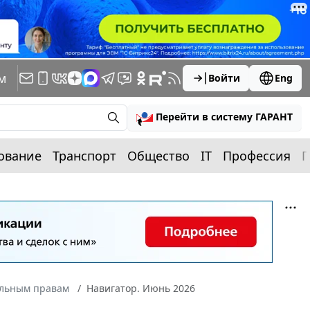
м
Войти
Eng
Перейти в систему ГАРАНТ
ование
Транспорт
Общество
IT
Профессия
П
альным правам
Навигатор. Июнь 2026