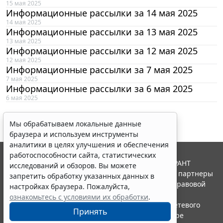
15 мая 2025
Информационные рассылки за 14 мая 2025
14 мая 2025
Информационные рассылки за 13 мая 2025
13 мая 2025
Информационные рассылки за 12 мая 2025
12 мая 2025
Информационные рассылки за 7 мая 2025
7 мая 2025
Информационные рассылки за 6 мая 2025
6 мая 2025
Мы обрабатываем локальные данные
браузера и используем инструменты
аналитики в целях улучшения и обеспечения
работоспособности сайта, статистических
© ООО "НПП "ГАРАНТ-СЕРВИС", 2026. Система ГАРАНТ
исследований и обзоров. Вы можете
выпускается с 1990 года. Компания "Гарант" и ее партнеры
запретить обработку указанных данных в
являются участниками Российской ассоциации правовой
настройках браузера. Пожалуйста,
информации ГАРАНТ.
ознакомьтесь с условиями их обработки
.
Портал ГАРАНТ.РУ зарегистрирован в качестве сетевого
Принять
издания Федеральной службой по надзору в сфере